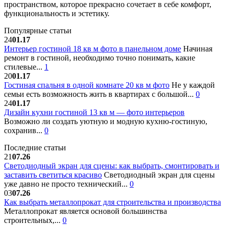
пространством, которое прекрасно сочетает в себе комфорт,
функциональность и эстетику.
Популярные статьи
24
01.17
Интерьер гостиной 18 кв м фото в панельном доме
Начиная
ремонт в гостиной, необходимо точно понимать, какие
стилевые...
1
20
01.17
Гостиная спальня в одной комнате 20 кв м фото
Не у каждой
семьи есть возможность жить в квартирах с большой...
0
24
01.17
Дизайн кухни гостиной 13 кв м — фото интерьеров
Возможно ли создать уютную и модную кухню-гостиную,
сохранив...
0
Последние статьи
21
07.26
Светодиодный экран для сцены: как выбрать, смонтировать и
заставить светиться красиво
Светодиодный экран для сцены
уже давно не просто технический...
0
03
07.26
Как выбрать металлопрокат для строительства и производства
Металлопрокат является основой большинства
строительных,...
0