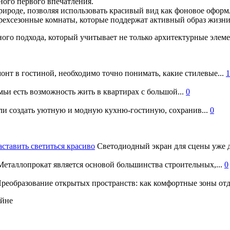
ного первого впечатления.
рироде, позволяя использовать красивый вид как фоновое оформ
рехсезонные комнаты, которые поддержат активный образ жизни
ного подхода, который учитывает не только архитектурные элеме
онт в гостиной, необходимо точно понимать, какие стилевые...
1
ьи есть возможность жить в квартирах с большой...
0
и создать уютную и модную кухню-гостиную, сохранив...
0
аставить светиться красиво
Светодиодный экран для сцены уже д
еталлопрокат является основой большинства строительных,...
0
реобразование открытых пространств: как комфортные зоны отд
айне