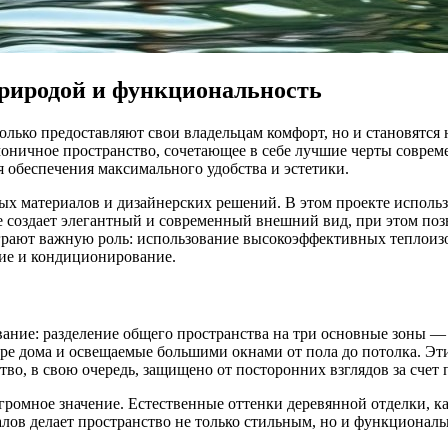
природой и функциональность
лько предоставляют свои владельцам комфорт, но и становятся 
моничное пространство, сочетающее в себе лучшие черты совре
я обеспечения максимального удобства и эстетики.
ных материалов и дизайнерских решений. В этом проекте исполь
ние создает элегантный и современный внешний вид, при этом п
грают важную роль: использование высокоэффективных теплоиз
ние и кондиционирование.
вание: разделение общего пространства на три основные зоны 
тре дома и освещаемые большими окнами от пола до потолка. Эти
о, в свою очередь, защищено от посторонних взглядов за счет п
 огромное значение. Естественные оттенки деревянной отделки,
лов делает пространство не только стильным, но и функциональ