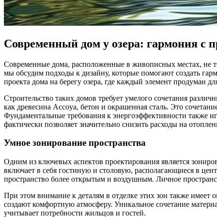
Современный дом у озера: гармония с 
Современные дома, расположенные в живописных местах, не то
мы обсудим подходы к дизайну, которые помогают создать гар
проекта дома на берегу озера, где каждый элемент продуман дл
Строительство таких домов требует умелого сочетания различ
как древесина Accoya, бетон и окрашенная сталь. Это сочета
Фундаментальные требования к энергоэффективности также и
фактически позволяет значительно снизить расходы на отопле
Умное зонирование пространства
Одним из ключевых аспектов проектирования является зониро
включает в себя гостиную и столовую, располагающиеся в цен
пространство более открытым и воздушным. Личное пространств
При этом внимание к деталям в отделке этих зон также имеет
создают комфортную атмосферу. Уникальное сочетание материа
учитывает потребности жильцов и гостей.