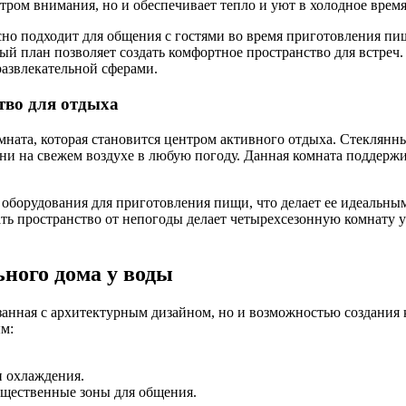
тром внимания, но и обеспечивает тепло и уют в холодное время
сно подходит для общения с гостями во время приготовления п
й план позволяет создать комфортное пространство для встреч.
развлекательной сферами.
тво для отдыха
мната, которая становится центром активного отдыха. Стеклянны
ени на свежем воздухе в любую погоду. Данная комната поддер
борудования для приготовления пищи, что делает ее идеальным 
ать пространство от непогоды делает четырехсезонную комнату
ьного дома у воды
вязанная с архитектурным дизайном, но и возможностью создани
м:
и охлаждения.
общественные зоны для общения.