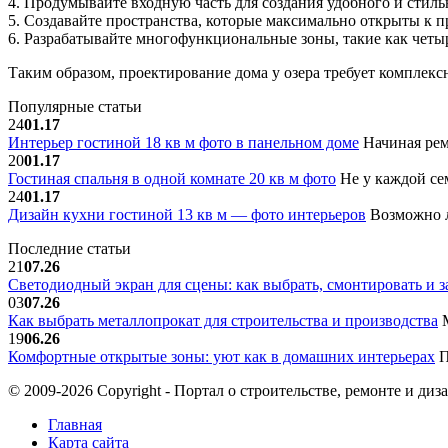
4. Продумывайте входную часть для создания удобного и стиль
5. Создавайте пространства, которые максимально открыты к п
6. Разрабатывайте многофункциональные зоны, такие как четы
Таким образом, проектирование дома у озера требует комплекс
Популярные статьи
24
01.17
Интерьер гостиной 18 кв м фото в панельном доме
Начиная рем
20
01.17
Гостиная спальня в одной комнате 20 кв м фото
Не у каждой сем
24
01.17
Дизайн кухни гостиной 13 кв м — фото интерьеров
Возможно л
Последние статьи
21
07.26
Светодиодный экран для сцены: как выбрать, смонтировать и з
03
07.26
Как выбрать металлопрокат для строительства и производства
М
19
06.26
Комфортные открытые зоны: уют как в домашних интерьерах
П
© 2009-2026 Copyright - Портал о строительстве, ремонте и диз
Главная
Карта сайта