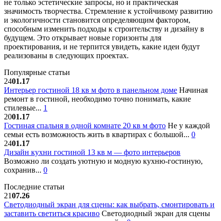
не только эстетические запросы, но и практическая
значимость творчества. Стремление к устойчивому развитию
и экологичности становится определяющим фактором,
способным изменить подходы к строительству и дизайну в
будущем. Это открывает новые горизонты для
проектирования, и не терпится увидеть, какие идеи будут
реализованы в следующих проектах.
Популярные статьи
24
01.17
Интерьер гостиной 18 кв м фото в панельном доме
Начиная
ремонт в гостиной, необходимо точно понимать, какие
стилевые...
1
20
01.17
Гостиная спальня в одной комнате 20 кв м фото
Не у каждой
семьи есть возможность жить в квартирах с большой...
0
24
01.17
Дизайн кухни гостиной 13 кв м — фото интерьеров
Возможно ли создать уютную и модную кухню-гостиную,
сохранив...
0
Последние статьи
21
07.26
Светодиодный экран для сцены: как выбрать, смонтировать и
заставить светиться красиво
Светодиодный экран для сцены