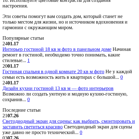
10. Используйте цветовые контрасты для создания
настроения.
Эти советы помогут вам создать дом, который станет не
только местом для жизни, но и источником вдохновения и
гармонии с окружающим миром.
Популярные статьи
24
01.17
Интерьер гостиной 18 кв м фото в панельном доме
Начиная
ремонт в гостиной, необходимо точно понимать, какие
стилевые...
1
20
01.17
Гостиная спальня в одной комнате 20 кв м фото
Не у каждой
семьи есть возможность жить в квартирах с большой...
0
24
01.17
Дизайн кухни гостиной 13 кв м — фото интерьеров
Возможно ли создать уютную и модную кухню-гостиную,
сохранив...
0
Последние статьи
21
07.26
Светодиодный экран для сцены: как выбрать, смонтировать и
заставить светиться красиво
Светодиодный экран для сцены
уже давно не просто технический...
0
03
07.26