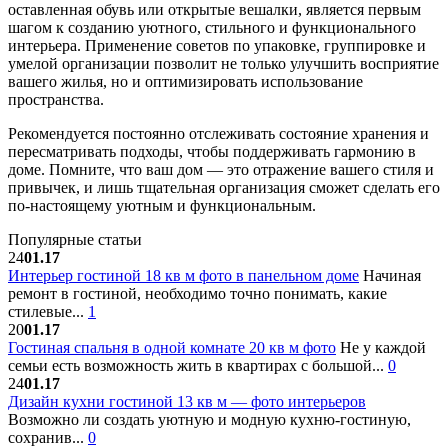
оставленная обувь или открытые вешалки, является первым
шагом к созданию уютного, стильного и функционального
интерьера. Применение советов по упаковке, группировке и
умелой организации позволит не только улучшить восприятие
вашего жилья, но и оптимизировать использование
пространства.
Рекомендуется постоянно отслеживать состояние хранения и
пересматривать подходы, чтобы поддерживать гармонию в
доме. Помните, что ваш дом — это отражение вашего стиля и
привычек, и лишь тщательная организация сможет сделать его
по-настоящему уютным и функциональным.
Популярные статьи
24
01.17
Интерьер гостиной 18 кв м фото в панельном доме
Начиная
ремонт в гостиной, необходимо точно понимать, какие
стилевые...
1
20
01.17
Гостиная спальня в одной комнате 20 кв м фото
Не у каждой
семьи есть возможность жить в квартирах с большой...
0
24
01.17
Дизайн кухни гостиной 13 кв м — фото интерьеров
Возможно ли создать уютную и модную кухню-гостиную,
сохранив...
0