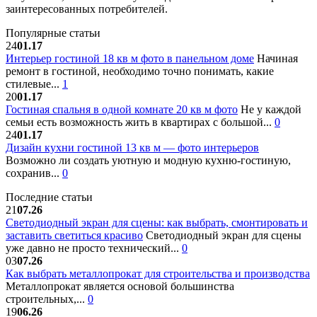
заинтересованных потребителей.
Популярные статьи
24
01.17
Интерьер гостиной 18 кв м фото в панельном доме
Начиная
ремонт в гостиной, необходимо точно понимать, какие
стилевые...
1
20
01.17
Гостиная спальня в одной комнате 20 кв м фото
Не у каждой
семьи есть возможность жить в квартирах с большой...
0
24
01.17
Дизайн кухни гостиной 13 кв м — фото интерьеров
Возможно ли создать уютную и модную кухню-гостиную,
сохранив...
0
Последние статьи
21
07.26
Светодиодный экран для сцены: как выбрать, смонтировать и
заставить светиться красиво
Светодиодный экран для сцены
уже давно не просто технический...
0
03
07.26
Как выбрать металлопрокат для строительства и производства
Металлопрокат является основой большинства
строительных,...
0
19
06.26