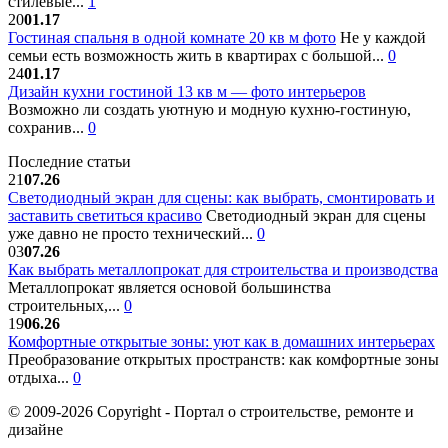
стилевые...
1
20
01.17
Гостиная спальня в одной комнате 20 кв м фото
Не у каждой
семьи есть возможность жить в квартирах с большой...
0
24
01.17
Дизайн кухни гостиной 13 кв м — фото интерьеров
Возможно ли создать уютную и модную кухню-гостиную,
сохранив...
0
Последние статьи
21
07.26
Светодиодный экран для сцены: как выбрать, смонтировать и
заставить светиться красиво
Светодиодный экран для сцены
уже давно не просто технический...
0
03
07.26
Как выбрать металлопрокат для строительства и производства
Металлопрокат является основой большинства
строительных,...
0
19
06.26
Комфортные открытые зоны: уют как в домашних интерьерах
Преобразование открытых пространств: как комфортные зоны
отдыха...
0
© 2009-2026 Copyright - Портал о строительстве, ремонте и
дизайне