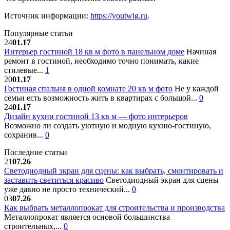
Источник информации:
https://youtwig.ru
.
Популярные статьи
24
01.17
Интерьер гостиной 18 кв м фото в панельном доме
Начиная
ремонт в гостиной, необходимо точно понимать, какие
стилевые...
1
20
01.17
Гостиная спальня в одной комнате 20 кв м фото
Не у каждой
семьи есть возможность жить в квартирах с большой...
0
24
01.17
Дизайн кухни гостиной 13 кв м — фото интерьеров
Возможно ли создать уютную и модную кухню-гостиную,
сохранив...
0
Последние статьи
21
07.26
Светодиодный экран для сцены: как выбрать, смонтировать и
заставить светиться красиво
Светодиодный экран для сцены
уже давно не просто технический...
0
03
07.26
Как выбрать металлопрокат для строительства и производства
Металлопрокат является основой большинства
строительных,...
0