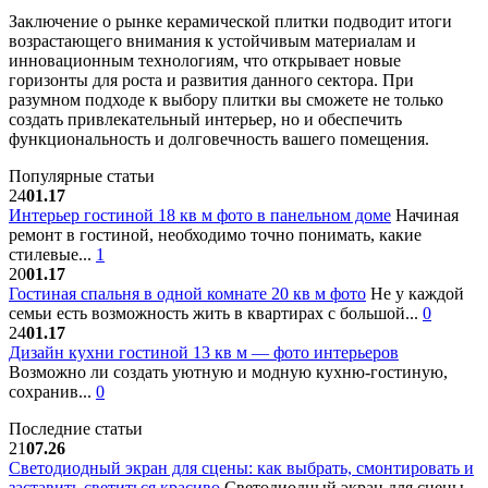
Заключение о рынке керамической плитки подводит итоги
возрастающего внимания к устойчивым материалам и
инновационным технологиям, что открывает новые
горизонты для роста и развития данного сектора. При
разумном подходе к выбору плитки вы сможете не только
создать привлекательный интерьер, но и обеспечить
функциональность и долговечность вашего помещения.
Популярные статьи
24
01.17
Интерьер гостиной 18 кв м фото в панельном доме
Начиная
ремонт в гостиной, необходимо точно понимать, какие
стилевые...
1
20
01.17
Гостиная спальня в одной комнате 20 кв м фото
Не у каждой
семьи есть возможность жить в квартирах с большой...
0
24
01.17
Дизайн кухни гостиной 13 кв м — фото интерьеров
Возможно ли создать уютную и модную кухню-гостиную,
сохранив...
0
Последние статьи
21
07.26
Светодиодный экран для сцены: как выбрать, смонтировать и
заставить светиться красиво
Светодиодный экран для сцены