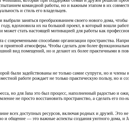
hen Wissmann, которые при поддержке семьи и друзей решили пр
испытанием командной работы, но и важным этапом в их совмест
альность и стиль его владельцев.
ни выбрали заняться преобразованием своего нового дома, чтобы с
23 году, вдохновила их на большой проект, в который вошли раб
зни может стать настоящей мотивацией для работы как профессио
та с современными способами организации пространства. Напри
 и приятной атмосферы. Чтобы сделать дом более функциональн
ешний вид помещений, но и делают их более практичными в по
оторой были задействованы не только самие супруги, но и член
местной работе рождает не только практическую пользу, но и с
сса, но для Jana это был процесс, наполненный радостью и ожид
ремление не просто восстановить пространство, а сделать его п
ание всех доступных ресурсов, включая родных и друзей. Это не
о и общение — это важные аспекты создания уютного дома, и Ja