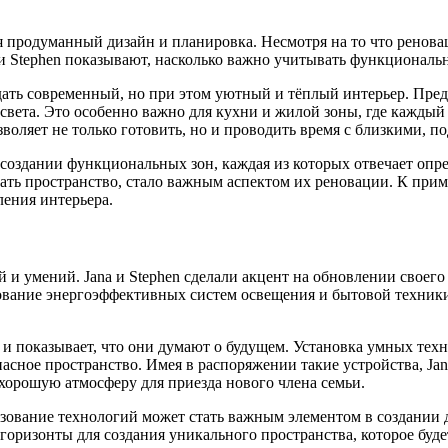
 продуманный дизайн и планировка. Несмотря на то что ренова
 и Stephen показывают, насколько важно учитывать функциональн
ать современный, но при этом уютный и тёплый интерьер. Пред
 света. Это особенно важно для кухни и жилой зоны, где каждый
воляет не только готовить, но и проводить время с близкими, 
на создании функциональных зон, каждая из которых отвечает о
ть пространство, стало важным аспектом их реновации. К прим
ления интерьера.
 умений. Jana и Stephen сделали акцент на обновлении своего
зование энергоэффективных систем освещения и бытовой техники
о и показывает, что они думают о будущем. Установка умных тех
асное пространство. Имея в распоряжении такие устройства, Jan
 хорошую атмосферу для приезда нового члена семьи.
льзование технологий может стать важным элементом в создании
горизонты для создания уникального пространства, которое буде