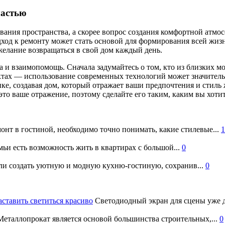
частью
ания пространства, а скорее вопрос создания комфортной атмосфе
дход к ремонту может стать основой для формирования всей жиз
желание возвращаться в свой дом каждый день.
 взаимопомощь. Сначала задумайтесь о том, кто из близких мож
ктах — использование современных технологий может значитель
ке, создавая дом, который отражает ваши предпочтения и стиль
то ваше отражение, поэтому сделайте его таким, каким вы хотит
онт в гостиной, необходимо точно понимать, какие стилевые...
1
ьи есть возможность жить в квартирах с большой...
0
и создать уютную и модную кухню-гостиную, сохранив...
0
аставить светиться красиво
Светодиодный экран для сцены уже д
еталлопрокат является основой большинства строительных,...
0