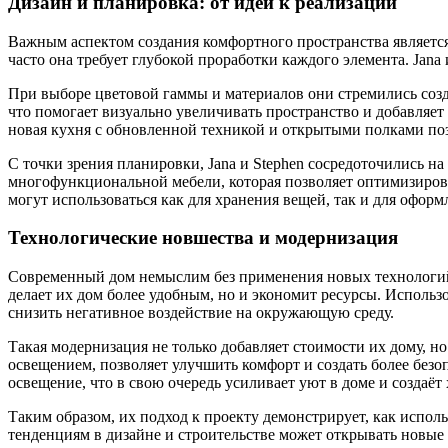
Дизайн и планировка: от идеи к реализации
Важным аспектом создания комфортного пространства является
часто она требует глубокой проработки каждого элемента. Jana
При выборе цветовой гаммы и материалов они стремились созд
что помогает визуально увеличивать пространство и добавляет
новая кухня с обновленной техникой и открытыми полками поз
С точки зрения планировки, Jana и Stephen сосредоточились 
многофункциональной мебели, которая позволяет оптимизирова
могут использоваться как для хранения вещей, так и для оформ
Технологические новшества и модернизация
Современный дом немыслим без применения новых технологий и
делает их дом более удобным, но и экономит ресурсы. Исполь
снизить негативное воздействие на окружающую среду.
Такая модернизация не только добавляет стоимости их дому, н
освещением, позволяет улучшить комфорт и создать более безоп
освещение, что в свою очередь усиливает уют в доме и создаёт
Таким образом, их подход к проекту демонстрирует, как испо
тенденциям в дизайне и строительстве может открывать новые 