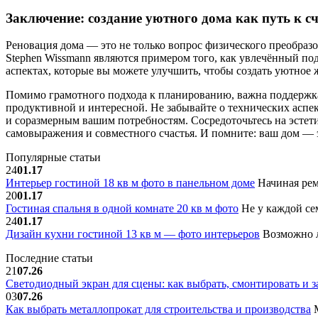
Заключение: создание уютного дома как путь к с
Реновация дома — это не только вопрос физического преобразов
Stephen Wissmann являются примером того, как увлечённый по
аспектах, которые вы можете улучшить, чтобы создать уютное 
Помимо грамотного подхода к планированию, важна поддержка и
продуктивной и интересной. Не забывайте о технических аспе
и соразмерным вашим потребностям. Сосредоточьтесь на эстети
самовыражения и совместного счастья. И помните: ваш дом — э
Популярные статьи
24
01.17
Интерьер гостиной 18 кв м фото в панельном доме
Начиная рем
20
01.17
Гостиная спальня в одной комнате 20 кв м фото
Не у каждой сем
24
01.17
Дизайн кухни гостиной 13 кв м — фото интерьеров
Возможно л
Последние статьи
21
07.26
Светодиодный экран для сцены: как выбрать, смонтировать и з
03
07.26
Как выбрать металлопрокат для строительства и производства
М