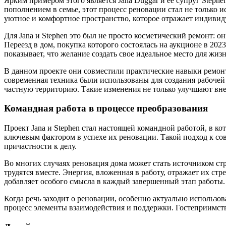
Ярким примером этого является Jana Duggar и её супруг Step
пополнением в семье, этот процесс реновации стал не только 
уютное и комфортное пространство, которое отражает индивиду
Для Jana и Stephen это был не просто косметический ремонт: о
Переезд в дом, покупка которого состоялась на аукционе в 20
показывает, что желание создать свое идеальное место для жи
В данном проекте они совместили практические навыки ремон
современная техника были использованы для создания рабочей
частную территорию. Такие изменения не только улучшают вн
Командная работа в процессе преобразования
Проект Jana и Stephen стал настоящей командной работой, в к
ключевым фактором в успехе их реновации. Такой подход к сов
причастности к делу.
Во многих случаях реновация дома может стать источником стре
трудятся вместе. Энергия, вложенная в работу, отражает их ст
добавляет особого смысла в каждый завершенный этап работы.
Когда речь заходит о реновации, особенно актуально использов
процесс элементы взаимодействия и поддержки. Гостеприимств