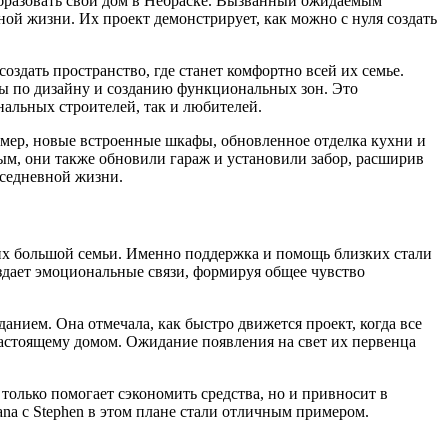
еобразовать свой дом в Небраске. Вызванный ожидаемым
ной жизни. Их проект демонстрирует, как можно с нуля создать
оздать пространство, где станет комфортно всей их семье.
оты по дизайну и созданию функциональных зон. Это
нальных строителей, так и любителей.
мер, новые встроенные шкафы, обновленное отделка кухни и
ым, они также обновили гараж и установили забор, расширив
вседневной жизни.
ы их большой семьи. Именно поддержка и помощь близких стали
оздает эмоциональные связи, формируя общее чувство
анием. Она отмечала, как быстро движется проект, когда все
о-настоящему домом. Ожидание появления на свет их первенца
 только помогает сэкономить средства, но и привносит в
na с Stephen в этом плане стали отличным примером.