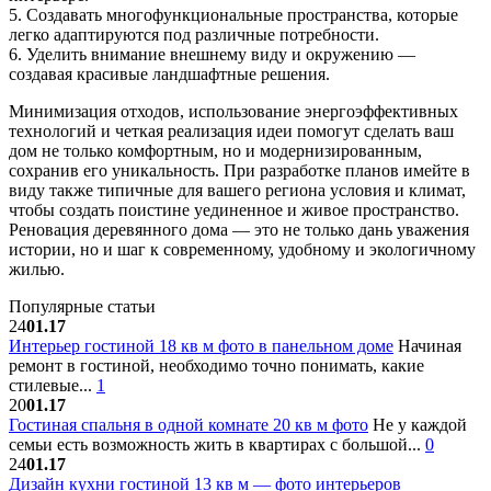
5. Создавать многофункциональные пространства, которые
легко адаптируются под различные потребности.
6. Уделить внимание внешнему виду и окружению —
создавая красивые ландшафтные решения.
Минимизация отходов, использование энергоэффективных
технологий и четкая реализация идеи помогут сделать ваш
дом не только комфортным, но и модернизированным,
сохранив его уникальность. При разработке планов имейте в
виду также типичные для вашего региона условия и климат,
чтобы создать поистине уединенное и живое пространство.
Реновация деревянного дома — это не только дань уважения
истории, но и шаг к современному, удобному и экологичному
жилью.
Популярные статьи
24
01.17
Интерьер гостиной 18 кв м фото в панельном доме
Начиная
ремонт в гостиной, необходимо точно понимать, какие
стилевые...
1
20
01.17
Гостиная спальня в одной комнате 20 кв м фото
Не у каждой
семьи есть возможность жить в квартирах с большой...
0
24
01.17
Дизайн кухни гостиной 13 кв м — фото интерьеров