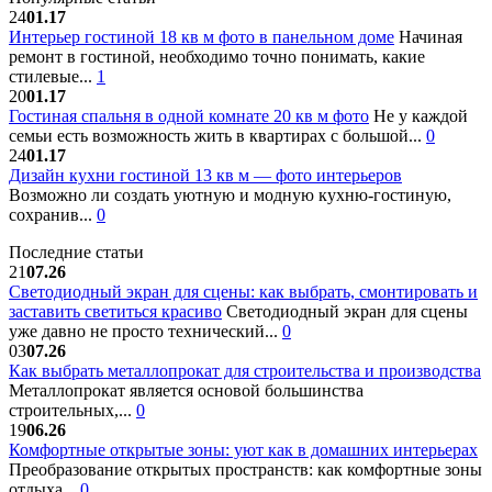
24
01.17
Интерьер гостиной 18 кв м фото в панельном доме
Начиная
ремонт в гостиной, необходимо точно понимать, какие
стилевые...
1
20
01.17
Гостиная спальня в одной комнате 20 кв м фото
Не у каждой
семьи есть возможность жить в квартирах с большой...
0
24
01.17
Дизайн кухни гостиной 13 кв м — фото интерьеров
Возможно ли создать уютную и модную кухню-гостиную,
сохранив...
0
Последние статьи
21
07.26
Светодиодный экран для сцены: как выбрать, смонтировать и
заставить светиться красиво
Светодиодный экран для сцены
уже давно не просто технический...
0
03
07.26
Как выбрать металлопрокат для строительства и производства
Металлопрокат является основой большинства
строительных,...
0
19
06.26
Комфортные открытые зоны: уют как в домашних интерьерах
Преобразование открытых пространств: как комфортные зоны
отдыха...
0