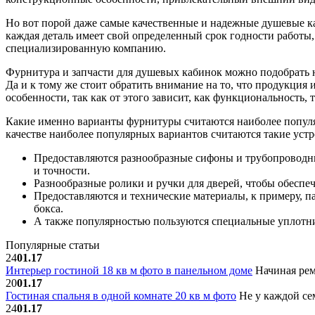
Но вот порой даже самые качественные и надежные душевые ка
каждая деталь имеет свой определенный срок годности работы
специализированную компанию.
Фурнитура и запчасти для душевых кабинок можно подобрать 
Да и к тому же стоит обратить внимание на то, что продукция
особенности, так как от этого зависит, как функциональность,
Какие именно варианты фурнитуры считаются наиболее популя
качестве наиболее популярных вариантов считаются такие устр
Предоставляются разнообразные сифоны и трубопроводные
и точности.
Разнообразные ролики и ручки для дверей, чтобы обеспе
Предоставляются и технические материалы, к примеру, 
бокса.
А также популярностью пользуются специальные уплотн
Популярные статьи
24
01.17
Интерьер гостиной 18 кв м фото в панельном доме
Начиная рем
20
01.17
Гостиная спальня в одной комнате 20 кв м фото
Не у каждой сем
24
01.17