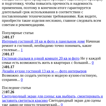
и подготовку, чтобы повысить прочность и надежность
применения, поэтому в конечном итоге гарантируется
длительный срок использования в соответствии с
поставленными техническими требованиями. Как видите,
приобрести такие изделия несложно, главное следовать всем
советам и рекомендациям.
Популярные статьи
24
01.17
Интерьер гостиной 18 кв м фото в панельном доме
Начиная
ремонт в гостиной, необходимо точно понимать, какие
стилевые...
1
20
01.17
Гостиная спальня в одной комнате 20 кв м фото
Не у каждой
семьи есть возможность жить в квартирах с большой...
0
24
01.17
Дизайн кухни гостиной 13 кв м — фото интерьеров
Возможно ли создать уютную и модную кухню-гостиную,
сохранив...
0
Последние статьи
21
07.26
Светодиодный экран для сцены: как выбрать, смонтировать и
заставить светиться красиво
Светодиодный экран для сцены
уже давно не просто технический...
0