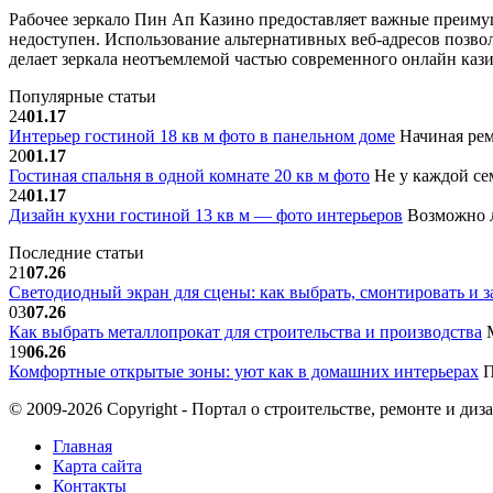
Рабочее зеркало Пин Ап Казино предоставляет важные преимущ
недоступен. Использование альтернативных веб-адресов позвол
делает зеркала неотъемлемой частью современного онлайн кази
Популярные статьи
24
01.17
Интерьер гостиной 18 кв м фото в панельном доме
Начиная рем
20
01.17
Гостиная спальня в одной комнате 20 кв м фото
Не у каждой сем
24
01.17
Дизайн кухни гостиной 13 кв м — фото интерьеров
Возможно л
Последние статьи
21
07.26
Светодиодный экран для сцены: как выбрать, смонтировать и з
03
07.26
Как выбрать металлопрокат для строительства и производства
М
19
06.26
Комфортные открытые зоны: уют как в домашних интерьерах
П
© 2009-2026 Copyright - Портал о строительстве, ремонте и диз
Главная
Карта сайта
Контакты