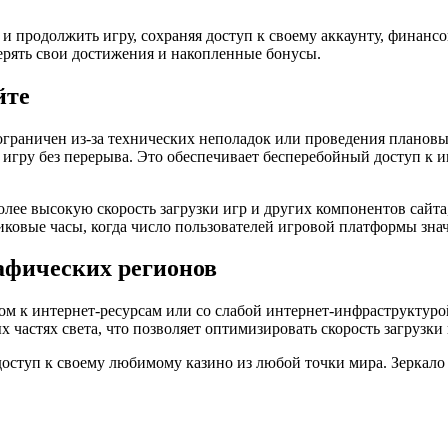
и продолжить игру, сохраняя доступ к своему аккаунту, финанс
терять свои достижения и накопленные бонусы.
йте
граничен из-за технических неполадок или проведения плановых
игру без перерыва. Это обеспечивает бесперебойный доступ к и
олее высокую скорость загрузки игр и других компонентов сайта
ковые часы, когда число пользователей игровой платформы знач
афических регионов
ом к интернет-ресурсам или со слабой интернет-инфраструктур
 частях света, что позволяет оптимизировать скорость загрузки 
 доступ к своему любимому казино из любой точки мира. Зеркало