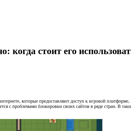
о: когда стоит его использова
 интернете, которые предоставляют доступ к игровой платформе
ется с проблемами блокировки своих сайтов в ряде стран. В так