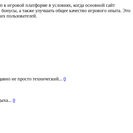
 к игровой платформе в условиях, когда основной сайт
 бонусы, а также улучшать общее качество игрового опыта. Это
их пользователей.
авно не просто технический...
0
ыха...
0