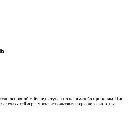
ть
, если основной сайт недоступен по каким-либо причинам. Пин
их случаях геймеры могут использовать зеркало казино для