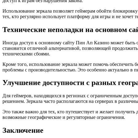
доступ к играм без нарушения закона.
Использование зеркала позволяет геймерам обойти блокировку 
тех, кто регулярно использует платформу для игры и не хочет 
Технические неполадки на основном са
Иногда доступ к основному сайту Пин Ап Казино может быть о
становится отличной альтернативой, позволяющей продолжить 
техническими сбоями.
Кроме того, использование зеркала может помочь обеспечить б
проблемы с производительностью. Это особенно актуально в пи
Улучшение доступности с разных геогр
Для геймеров, находящихся в регионах с ограниченным доступ
решением. Зеркала часто располагаются на серверах в различных
Это также важно для тех, кто путешествует и желает получить
возможные географические и регуляторные ограничения.
Заключение