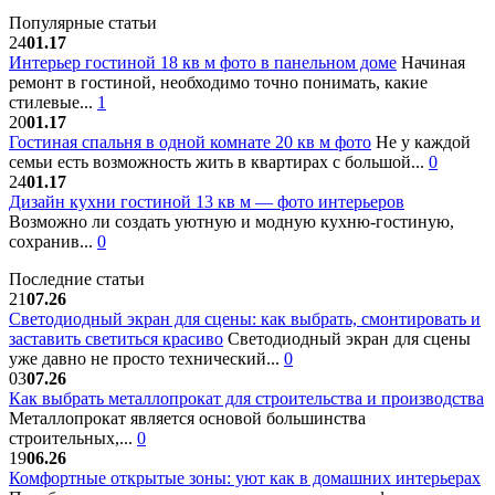
Популярные статьи
24
01.17
Интерьер гостиной 18 кв м фото в панельном доме
Начиная
ремонт в гостиной, необходимо точно понимать, какие
стилевые...
1
20
01.17
Гостиная спальня в одной комнате 20 кв м фото
Не у каждой
семьи есть возможность жить в квартирах с большой...
0
24
01.17
Дизайн кухни гостиной 13 кв м — фото интерьеров
Возможно ли создать уютную и модную кухню-гостиную,
сохранив...
0
Последние статьи
21
07.26
Светодиодный экран для сцены: как выбрать, смонтировать и
заставить светиться красиво
Светодиодный экран для сцены
уже давно не просто технический...
0
03
07.26
Как выбрать металлопрокат для строительства и производства
Металлопрокат является основой большинства
строительных,...
0
19
06.26
Комфортные открытые зоны: уют как в домашних интерьерах