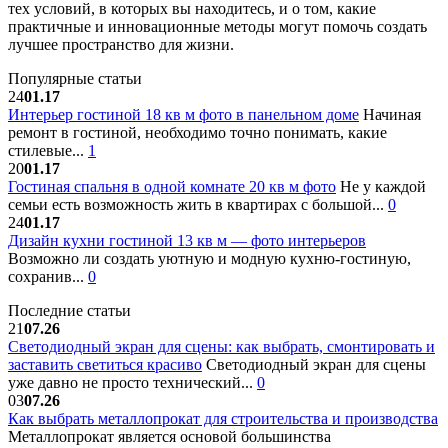
тех условий, в которых вы находитесь, и о том, какие
практичные и инновационные методы могут помочь создать
лучшее пространство для жизни.
Популярные статьи
24
01.17
Интерьер гостиной 18 кв м фото в панельном доме
Начиная
ремонт в гостиной, необходимо точно понимать, какие
стилевые...
1
20
01.17
Гостиная спальня в одной комнате 20 кв м фото
Не у каждой
семьи есть возможность жить в квартирах с большой...
0
24
01.17
Дизайн кухни гостиной 13 кв м — фото интерьеров
Возможно ли создать уютную и модную кухню-гостиную,
сохранив...
0
Последние статьи
21
07.26
Светодиодный экран для сцены: как выбрать, смонтировать и
заставить светиться красиво
Светодиодный экран для сцены
уже давно не просто технический...
0
03
07.26
Как выбрать металлопрокат для строительства и производства
Металлопрокат является основой большинства