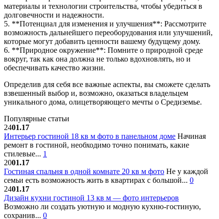
материалы и технологии строительства, чтобы убедиться в
долговечности и надежности.
5. **Потенциал для изменения и улучшения**: Рассмотрите
возможность дальнейшего переоборудования или улучшений,
которые могут добавить ценности вашему будущему дому.
6. **Природное окружение**: Помните о природной среде
вокруг, так как она должна не только вдохновлять, но и
обеспечивать качество жизни.
Определив для себя все важные аспекты, вы сможете сделать
взвешенный выбор и, возможно, оказаться владельцем
уникального дома, олицетворяющего мечты о Средиземье.
Популярные статьи
24
01.17
Интерьер гостиной 18 кв м фото в панельном доме
Начиная
ремонт в гостиной, необходимо точно понимать, какие
стилевые...
1
20
01.17
Гостиная спальня в одной комнате 20 кв м фото
Не у каждой
семьи есть возможность жить в квартирах с большой...
0
24
01.17
Дизайн кухни гостиной 13 кв м — фото интерьеров
Возможно ли создать уютную и модную кухню-гостиную,
сохранив...
0