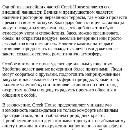
Одной из важнейших частей Creek House является его
внешний ландшафт. Великим преимуществом является
наличие просторной деревянной террасы, где можно провести
время на свежем воздухе. Благодаря близости ручья, жильцы
могут насладиться звуками воды, что добавляет особую
атмосферу уюта и спокойствия. Здесь можно организовать
обеды на открытом воздухе, весёлые вечеринки или просто
расслабиться на шезлонгах. Наличие камина на террасе
позволяет продолжать наслаждаться вечерами даже после
заката, создавая теплую, романтичную атмосферу.
Особое внимание стоит уделить детальным угощениям.
Удобство делает дачные вечеринки более приятными. Люди
могут собраться с друзьями, подготовить непринужденные
закуски и наслаждаться атмосферой природы. Кроме того,
наличие уличной кухни позволяет живописно поесть под
открытым небом и ощущать радость простого общения и
общения с собой.
В заключение, Creek House предоставляет уникальную
возможность наслаждаться не только комфортным жилым
пространством, но и изобилием природных красот.
Приобретение этого дома открывает доступ к незабываемому
опыту проживания в окружении живописного ландшафта и