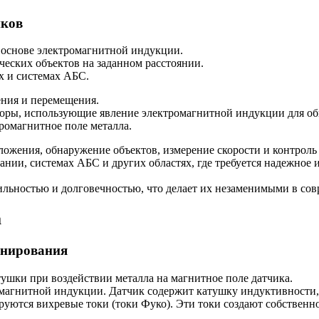
иков
 основе электромагнитной индукции.
ческих объектов на заданном расстоянии.
х и системах АБС.
ения и перемещения.
соры, использующие явление электромагнитной индукции для о
ромагнитное поле металла.
ложения, обнаружение объектов, измерение скорости и контро
нии, системах АБС и других областях, где требуется надежное 
ильностью и долговечностью, что делает их незаменимыми в с
а
онирования
шки при воздействии металла на магнитное поле датчика.
магнитной индукции. Датчик содержит катушку индуктивности, 
ируются вихревые токи (токи Фуко). Эти токи создают собствен