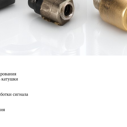
ирования
ь катушки
аботки сигнала
ния