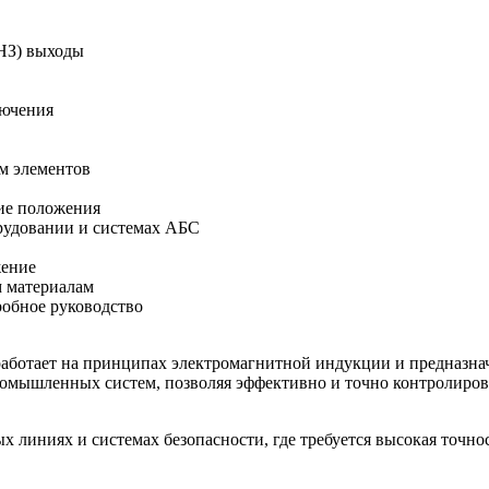
НЗ) выходы
лючения
м элементов
ие положения
рудовании и системах АБС
жение
м материалам
обное руководство
 работает на принципах электромагнитной индукции и предназна
омышленных систем, позволяя эффективно и точно контролирова
 линиях и системах безопасности, где требуется высокая точно