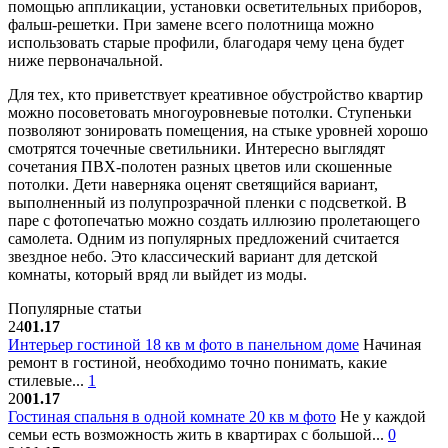
помощью аппликации, установки осветительных приборов,
фальш-решетки. При замене всего полотнища можно
использовать старые профили, благодаря чему цена будет
ниже первоначальной.
Для тех, кто приветствует креативное обустройство квартир
можно посоветовать многоуровневые потолки. Ступеньки
позволяют зонировать помещения, на стыке уровней хорошо
смотрятся точечные светильники. Интересно выглядят
сочетания ПВХ-полотен разных цветов или скошенные
потолки. Дети наверняка оценят светящийся вариант,
выполненный из полупрозрачной пленки с подсветкой. В
паре с фотопечатью можно создать иллюзию пролетающего
самолета. Одним из популярных предложений считается
звездное небо. Это классический вариант для детской
комнаты, который вряд ли выйдет из моды.
Популярные статьи
24
01.17
Интерьер гостиной 18 кв м фото в панельном доме
Начиная
ремонт в гостиной, необходимо точно понимать, какие
стилевые...
1
20
01.17
Гостиная спальня в одной комнате 20 кв м фото
Не у каждой
семьи есть возможность жить в квартирах с большой...
0