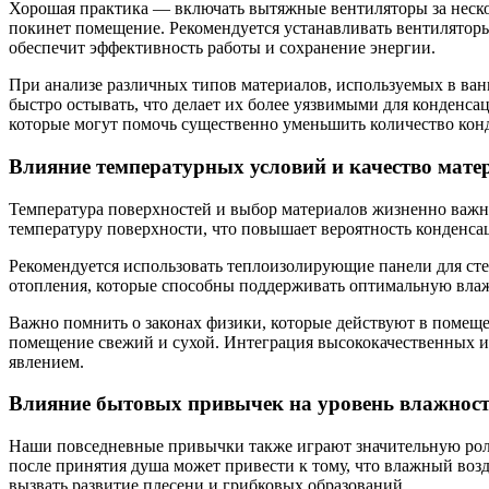
Хорошая практика — включать вытяжные вентиляторы за несколь
покинет помещение. Рекомендуется устанавливать вентилятор
обеспечит эффективность работы и сохранение энергии.
При анализе различных типов материалов, используемых в ван
быстро остывать, что делает их более уязвимыми для конденс
которые могут помочь существенно уменьшить количество конд
Влияние температурных условий и качество мате
Температура поверхностей и выбор материалов жизненно важны
температуру поверхности, что повышает вероятность конденсац
Рекомендуется использовать теплоизолирующие панели для сте
отопления, которые способны поддерживать оптимальную влаж
Важно помнить о законах физики, которые действуют в помещен
помещение свежий и сухой. Интеграция высококачественных и
явлением.
Влияние бытовых привычек на уровень влажнос
Наши повседневные привычки также играют значительную роль
после принятия душа может привести к тому, что влажный воз
вызвать развитие плесени и грибковых образований.