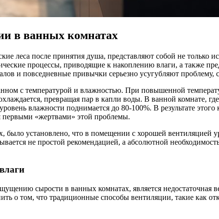
ии в ванных комнатах
ие леса после принятия душа, представляют собой не только ис
зические процессы, приводящие к накоплению влаги, а также пр
алов и повседневные привычки серьезно усугубляют проблему, с
анном с температурой и влажностью. При повышенной температур
хлаждается, превращая пар в капли воды. В ванной комнате, гд
 уровень влажности поднимается до 80-100%. В результате этого
тся первыми «жертвами» этой проблемы.
х, было установлено, что в помещении с хорошей вентиляцией у
ывается не простой рекомендацией, а абсолютной необходимост
 влаги
ущению сырости в ванных комнатах, является недостаточная в
мнить о том, что традиционные способы вентиляции, такие как о