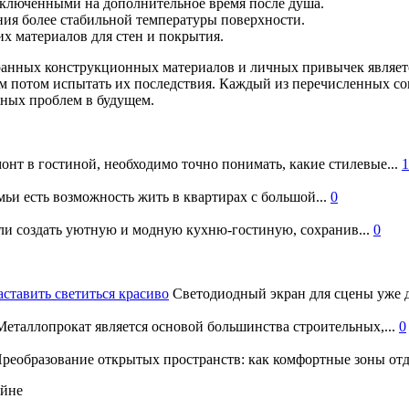
ключёнными на дополнительное время после душа.
ия более стабильной температуры поверхности.
 материалов для стен и покрытия.
ранных конструкционных материалов и личных привычек являетс
м потом испытать их последствия. Каждый из перечисленных со
зных проблем в будущем.
онт в гостиной, необходимо точно понимать, какие стилевые...
1
ьи есть возможность жить в квартирах с большой...
0
и создать уютную и модную кухню-гостиную, сохранив...
0
аставить светиться красиво
Светодиодный экран для сцены уже д
еталлопрокат является основой большинства строительных,...
0
реобразование открытых пространств: как комфортные зоны отд
айне