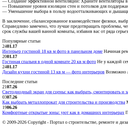
— Создание эффективной вентиляции: Храните вентиляторы в
— Повышение уровня изоляции стен и потолков для поддержан
— Уменьшение выбора в пользу водоотталкивающих и дышащих
В заключение, сбалансированное взаимодействие физики, выб
Справедливо замечено, что лучше предотвращать проблемы, че
срок службы вашей ванной комнаты, избавив вас от ряда серье
Популярные статьи
24
01.17
Интерьер гостиной 18 кв м фото в панельном доме
Начиная рем
20
01.17
Гостиная спальня в одной комнате 20 кв м фото
Не у каждой сем
24
01.17
Дизайн кухни гостиной 13 кв м — фото интерьеров
Возможно л
Последние статьи
21
07.26
Светодиодный экран для сцены: как выбрать, смонтировать и з
03
07.26
Как выбрать металлопрокат для строительства и производства
М
19
06.26
Комфортные открытые зоны: уют как в домашних интерьерах
П
© 2009-2026 Copyright - Портал о строительстве, ремонте и диз