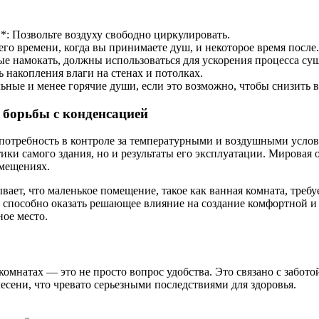
*: Позвольте воздуху свободно циркулировать.
го времени, когда вы принимаете душ, и некоторое время после.
ые намокать, должны использоваться для ускорения процесса су
 накопления влаги на стенах и потолках.
ные и менее горячие души, если это возможно, чтобы снизить в
 борьбы с конденсацией
 потребность в контроле за температурными и воздушными усло
ки самого здания, но и результаты его эксплуатации. Мировая 
омещениях.
вает, что маленькое помещение, такое как ванная комната, треб
 способно оказать решающее влияние на создание комфортной и
ное место.
мнатах — это не просто вопрос удобства. Это связано с забото
сени, что чревато серьезными последствиями для здоровья.