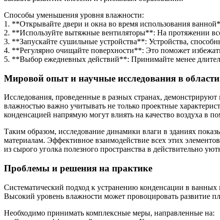
Способы уменьшения уровня влажности:
1. **Открывайте двери и окна во время использования ванной*
2. **Используйте вытяжные вентиляторы**: На протяжении все
3. **Запускайте сушильные устройства**: Устройства, способн
4. **Регулярно очищайте поверхности**: Это поможет избежать
5. **Выбор ежедневных действий**: Принимайте менее длитель
Мировой опыт и научные исследования в области
Исследования, проведенные в разных странах, демонстрируют
влажностью важно учитывать не только проектные характеристи
конденсацией напрямую могут влиять на качество воздуха в п
Таким образом, исследование динамики влаги в зданиях показы
материалам. Эффективное взаимодействие всех этих элементов
из сырого уголка полезного пространства в действительно уют
Проблемы и решения на практике
Систематический подход к устранению конденсации в ванных ко
Высокий уровень влажности может провоцировать развитие пле
Необходимо принимать комплексные меры, направленные на: