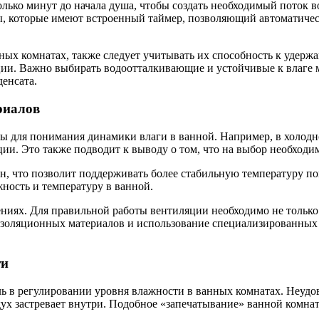
ко минут до начала душа, чтобы создать необходимый поток воз
ы, которые имеют встроенный таймер, позволяющий автоматичес
ных комнатах, также следует учитывать их способность к удерж
ации. Важно выбирать водоотталкивающие и устойчивые к влаге 
енсата.
риалов
 для понимания динамики влаги в ванной. Например, в холодно
ии. Это также подводит к выводу о том, что на выбор необходи
н, что позволит поддерживать более стабильную температуру п
ность и температуру в ванной.
иях. Для правильной работы вентиляции необходимо не только э
золяционных материалов и использование специализированных с
ти
 в регулировании уровня влажности в ванных комнатах. Неудов
дух застревает внутри. Подобное «запечатывание» ванной комна