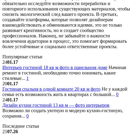
обязательно исследуйте возможности переработки и
повторного использования существующих материалов, чтобы
снизить экологический след вашего проекта. В-третьих,
создавайте платформы, которые позволят дизайнерам
взаимодействовать и обмениваются идеями, это не только
развивает креативность, но и создает сообщество
профессионалов. Наконец, не забывайте о важности
вовлечения аудитории в процесс, это помогает формировать
более устойчивые и социально ответственные проекты.
Популярные статьи
24
01.17
Интерьер гостиной 18 кв м фото в панельном доме
Начиная
ремонт в гостиной, необходимо точно понимать, какие
стилевые...
1
20
01.17
Гостиная спальня в одной комнате 20 кв м фото
Не у каждой
семьи есть возможность жить в квартирах с большой...
0
24
01.17
Дизайн кухни гостиной 13 кв м — фото интерьеров
Возможно ли создать уютную и модную кухню-гостиную,
сохранив...
0
Последние статьи
21
07.26