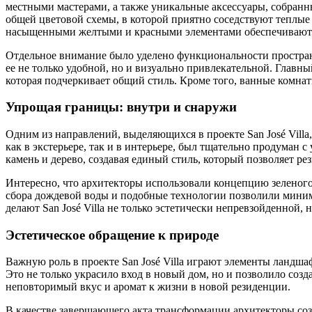
местными мастерами, а также уникальные аксессуары, собранн
общей цветовой схемы, в которой приятно соседствуют теплые
насыщенными желтыми и красными элементами обеспечивают п
Отдельное внимание было уделено функциональности пространс
ее не только удобной, но и визуально привлекательной. Главн
которая подчеркивает общий стиль. Кроме того, ванные комна
Упрощая границы: внутри и снаружи
Одним из направлений, выделяющихся в проекте San José Vill
как в экстерьере, так и в интерьере, был тщательно продуман
камень и дерево, создавая единый стиль, который позволяет р
Интересно, что архитекторы использовали концепцию зеленого
сбора дождевой воды и подобные технологии позволили миним
делают San José Villa не только эстетически непревзойденной,
Эстетическое обращение к природе
Важную роль в проекте San José Villa играют элементы ландш
Это не только украсило вход в новый дом, но и позволило созд
неповторимый вкус и аромат к жизни в новой резиденции.
В качестве завершающего акта трансформации архитекторы со