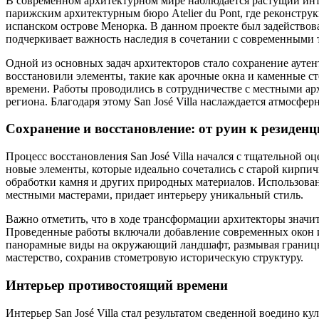
В современном архитектурном мире наблюдается растущий инт
парижским архитектурным бюро Atelier du Pont, где реконстру
испанском острове Менорка. В данном проекте был задействов
подчеркивает важность наследия в сочетании с современными 
Одной из основных задач архитекторов стало сохранение аутен
восстановили элементы, такие как арочные окна и каменные ст
времени. Работы проводились в сотрудничестве с местными ар
региона. Благодаря этому San José Villa наслаждается атмосфе
Сохранение и восстановление: от руин к резиден
Процесс восстановления San José Villa начался с тщательной 
новые элементы, которые идеально сочетались с старой кирпич
обработки камня и других природных материалов. Использован
местными мастерами, придает интерьеру уникальный стиль.
Важно отметить, что в ходе трансформации архитекторы значи
Проведенные работы включали добавление современных окон и
панорамные виды на окружающий ландшафт, размывая границы
мастерство, сохранив стометровую историческую структуру.
Интерьер противостоящий времени
Интерьер San José Villa стал результатом сведенной воедино 