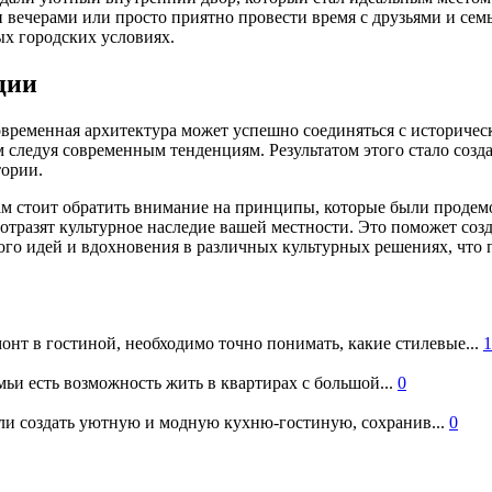
и вечерами или просто приятно провести время с друзьями и сем
ных городских условиях.
ции
 современная архитектура может успешно соединяться с историч
следуя современным тенденциям. Результатом этого стало созда
тории.
ам стоит обратить внимание на принципы, которые были продем
отразят культурное наследие вашей местности. Это поможет созда
го идей и вдохновения в различных культурных решениях, что 
онт в гостиной, необходимо точно понимать, какие стилевые...
1
ьи есть возможность жить в квартирах с большой...
0
и создать уютную и модную кухню-гостиную, сохранив...
0