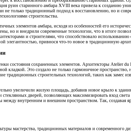
ерес к восстановлению и преобразованию старинных зданий. О
кция руин старинного амбара XVIII века привела к созданию уни
ан не только традиционный подход к восстановлению, но и совр
технологиями строительства.
тичных элементов амбара, исходя из особенностей его историчес
ены, но и внедрили современные технологии, что в итоге позво
хитекторами и строителями, что способствовало использованию
рной элегантностью, привнося что-то новое в традиционную архи
ции
оценки состояния сохраненных элементов. Архитекторы Atelier d
ной кладкой. Это создало не только гармоничное пространство,
ие традиционных строительных технологий, таких как замес из
тельно увеличили жилую площадь, добавив новое крыло к здани
 стеклянных дверей, позволяющих максимизировать вход света
 между внутренним и внешним пространством. Так, создавая я
культуры мастерства, традиционных материалов и современного 