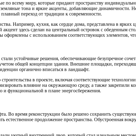
ые по всему миру, которые придают пространству индивидуальн
 земляные тона и яркие акценты, добавляющие динамичности. Н
лавный переход от традиции к современности.
тва. Например, кухня, как сердце дома, представлена в ярких ц
ый акцент здесь сделан на центральный островок с обеденным с
ты оформлены с использованием соответствующих элементов, чт
a, стали устойчивые решения, обеспечивающие безупречное соче
 с учетом общей концепции здания. Внешние площадки, переходя
езиденции органично вписаться в ландшафт.
 строительства в проекте, включая соответствующие технологии
изировать влияние на окружающую среду, а также закрепили ко
 но и функциональной в плане энергосбережения.
афта. Во время реконструкции было решено сохранить существую
ать естественное продолжение пространства. Обустроенная вокру
здали уютный внутренний двор, который стал идеальным местом 