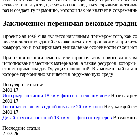
создает тень и уюта, где можно наслаждаться горячими летним
раз и создает ту гармонию, которой так не хватает в современ
Заключение: перенимая вековые тради
Проект San José Villa является наглядным примером того, как
восстановлению зданий с уважением к их прошлому и при этом 
комфорт, но и подчеркивает уникальные особенности своей ис
При планировании ремонта или строительства нового жилья в
использования местных материалов, а также ресурсов, которые 
станет примером для будущих поколений. Вы можете найти мно
которое гармонично впишется в окружающую среду.
Популярные статьи
24
01.17
Интерьер гостиной 18 кв м фото в панельном доме
Начиная рем
20
01.17
Гостиная спальня в одной комнате 20 кв м фото
Не у каждой сем
24
01.17
Дизайн кухни гостиной 13 кв м — фото интерьеров
Возможно л
Последние статьи
21
07.26