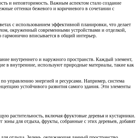
ость и неповторимость. Важным аспектом стало создание
ежные оттенки бежевого и коричневого в сочетании с
ветах с использованием эффективной планировки, что делает
толом, окруженный современными устройствами и отделкой,
о гармонично вписывается в общий интерьер.
тание внутреннего и наружного пространств. Каждый элемент,
щие в внутренние, используют природные материалы, такие как
 по управлению энергией и ресурсами. Например, система
нцепцию устойчивого развития самого здания. Эти элементы
щую растительность, включая фруктовые деревья и кустарники.
г зоны для отдыха, фрукты, собранные с этих деревьев, добавят
для отдыха. Зелень, окружающая данный пространство,