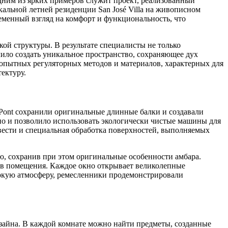
дним из ярких примеров служит проект, реализованный
кальной летней резиденции San José Villa на живописном
еменный взгляд на комфорт и функциональность, что
кой структуры. В результате специалисты не только
лило создать уникальное пространство, сохраняющее дух
 опытных регуляторных методов и материалов, характерных для
тектуру.
u Pont сохранили оригинальные длинные балки и создавали
 но и позволило использовать экологически чистые машины для
вести и специальная обработка поверхностей, выполняемых
ю, сохранив при этом оригинальные особенности амбара.
 в помещения. Каждое окно открывает великолепные
ркую атмосферу, ремесленники продемонстрировали
дизайна. В каждой комнате можно найти предметы, созданные