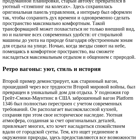
продуманной планировки, старый автобус превратился в
уютный «глэмпинг на колесах». Здесь сохранилась
оригинальная панель управления, а интерьер был оформлен
так, чтобы сохранить дух времени и одновременно сделать
пространство максимально комфортным. Такой
трансформацией может похвастаться не только внешний вид,
но и наличие всех современных удобств: от стиральной
машины до уюта на природе благодаря обустроенным зонам
для отдыха на улице. Ночью, когда звезды сияют на небе,
помещаясь в комфортное пространство, вы сможете
насладиться максимальным отдыхом и общением с природой.
Ретро вагоны: уют, стиль и история
Второй пример демонстрирует, как старинный вагон,
прошедший через все трудности Второй мировой войны, был
превращен в уникальный дом для отдыха. У подножия гор
Грейт-Смоки-Маунтинс в США заброшенный вагон Platform
1346 был полностью перестроен с учетом современных
требований. Он располагает высококлассной кухней,
сохраняя при этом свое историческое наследие. Уютная
атмосфера, созданная за счет оригинальных деталей,
привлекает многих, кто хочет насладиться спокойствием
вдали от городской суеты. Тем, кто ищет уединение в
окружении природы, здесь предоставляются все возможности