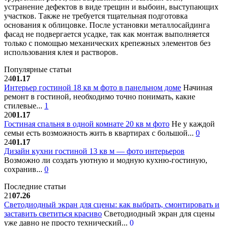
устранение дефектов в виде трещин и выбоин, выступающих
участков. Также не требуется тщательная подготовка
основания к облицовке. После установки металлосайдинга
фасад не подвергается усадке, так как монтаж выполняется
только с помощью механических крепежных элементов без
использования клея и растворов.
Популярные статьи
24
01.17
Интерьер гостиной 18 кв м фото в панельном доме
Начиная
ремонт в гостиной, необходимо точно понимать, какие
стилевые...
1
20
01.17
Гостиная спальня в одной комнате 20 кв м фото
Не у каждой
семьи есть возможность жить в квартирах с большой...
0
24
01.17
Дизайн кухни гостиной 13 кв м — фото интерьеров
Возможно ли создать уютную и модную кухню-гостиную,
сохранив...
0
Последние статьи
21
07.26
Светодиодный экран для сцены: как выбрать, смонтировать и
заставить светиться красиво
Светодиодный экран для сцены
уже давно не просто технический...
0