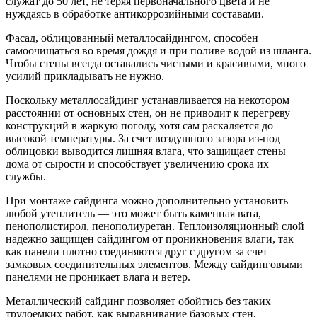
служат до 50 лет, не теряя первоначального цвета и не
нуждаясь в обработке антикоррозийными составами.
Фасад, облицованный металлосайдингом, способен
самоочищаться во время дождя и при поливе водой из шланга.
Чтобы стены всегда оставались чистыми и красивыми, много
усилий прикладывать не нужно.
Поскольку металлосайдинг устанавливается на некотором
расстоянии от основных стен, он не приводит к перегреву
конструкций в жаркую погоду, хотя сам раскаляется до
высокой температуры. За счет воздушного зазора из-под
облицовки выводится лишняя влага, что защищает стены
дома от сырости и способствует увеличению срока их
службы.
При монтаже сайдинга можно дополнительно установить
любой утеплитель — это может быть каменная вата,
пенополистирол, пенополиуретан. Теплоизоляционный слой
надежно защищен сайдингом от проникновения влаги, так
как панели плотно соединяются друг с другом за счет
замковых соединительных элементов. Между сайдинговыми
панелями не проникает влага и ветер.
Металлический сайдинг позволяет обойтись без таких
трудоемких работ, как выравнивание базовых стен,