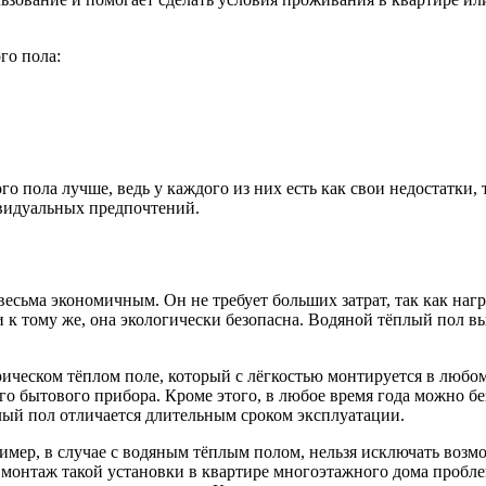
го пола:
о пола лучше, ведь у каждого из них есть как свои недостатки, 
ивидуальных предпочтений.
я весьма экономичным. Он не требует больших затрат, так как н
к тому же, она экологически безопасна. Водяной тёплый пол вы
трическом тёплом поле, который с лёгкостью монтируется в любо
о бытового прибора. Кроме этого, в любое время года можно без
лый пол отличается длительным сроком эксплуатации.
мер, в случае с водяным тёплым полом, нельзя исключать возмо
на монтаж такой установки в квартире многоэтажного дома пробл