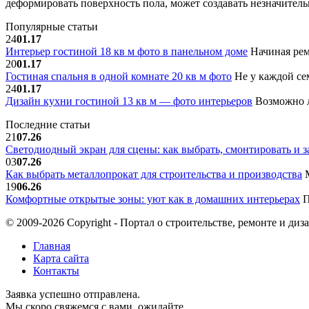
деформировать поверхность пола, может создавать незначитель
Популярные статьи
24
01.17
Интерьер гостиной 18 кв м фото в панельном доме
Начиная рем
20
01.17
Гостиная спальня в одной комнате 20 кв м фото
Не у каждой сем
24
01.17
Дизайн кухни гостиной 13 кв м — фото интерьеров
Возможно л
Последние статьи
21
07.26
Светодиодный экран для сцены: как выбрать, смонтировать и з
03
07.26
Как выбрать металлопрокат для строительства и производства
М
19
06.26
Комфортные открытые зоны: уют как в домашних интерьерах
П
© 2009-2026 Copyright - Портал о строительстве, ремонте и диз
Главная
Карта сайта
Контакты
Заявка успешно отправлена.
Мы скоро свяжемся с вами, ожидайте.