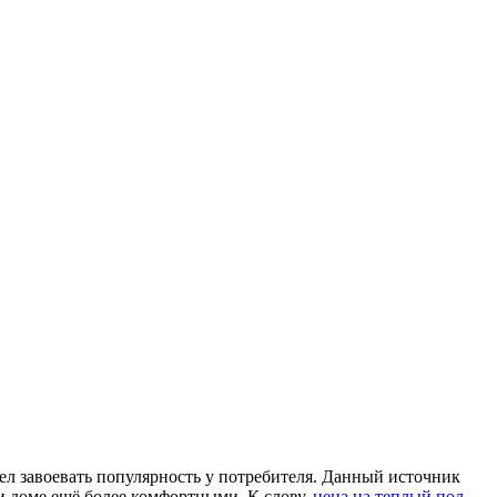
ел завоевать популярность у потребителя. Данный источник
ли доме ещё более комфортными. К слову,
цена на теплый пол