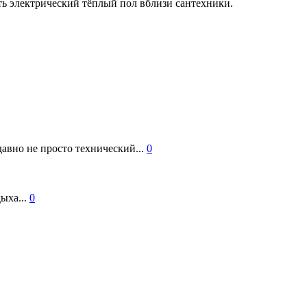
ть электрический тёплый пол вблизи сантехники.
авно не просто технический...
0
ыха...
0