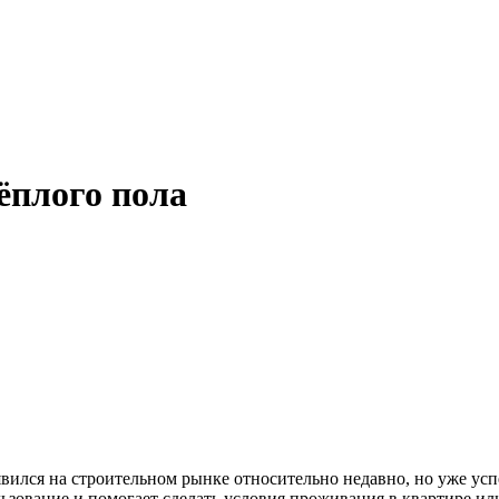
ёплого пола
вился на строительном рынке относительно недавно, но уже усп
ользование и помогает сделать условия проживания в квартире и