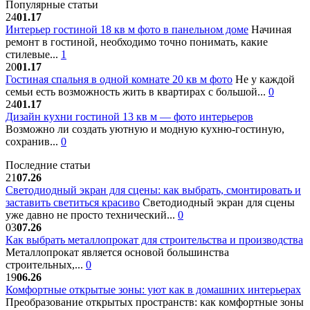
Популярные статьи
24
01.17
Интерьер гостиной 18 кв м фото в панельном доме
Начиная
ремонт в гостиной, необходимо точно понимать, какие
стилевые...
1
20
01.17
Гостиная спальня в одной комнате 20 кв м фото
Не у каждой
семьи есть возможность жить в квартирах с большой...
0
24
01.17
Дизайн кухни гостиной 13 кв м — фото интерьеров
Возможно ли создать уютную и модную кухню-гостиную,
сохранив...
0
Последние статьи
21
07.26
Светодиодный экран для сцены: как выбрать, смонтировать и
заставить светиться красиво
Светодиодный экран для сцены
уже давно не просто технический...
0
03
07.26
Как выбрать металлопрокат для строительства и производства
Металлопрокат является основой большинства
строительных,...
0
19
06.26
Комфортные открытые зоны: уют как в домашних интерьерах
Преобразование открытых пространств: как комфортные зоны