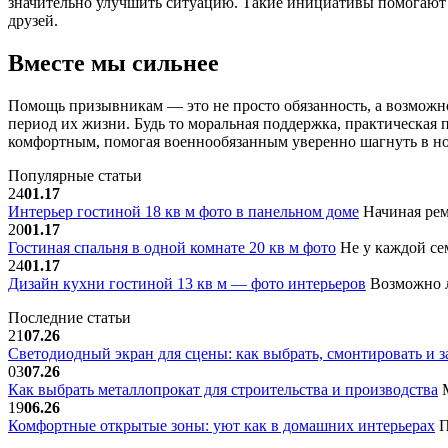
значительно улучшить ситуацию. Такие инициативы помогают м
друзей.
Вместе мы сильнее
Помощь призывникам — это не просто обязанность, а возможно
период их жизни. Будь то моральная поддержка, практическая 
комфортным, помогая военнообязанным уверенно шагнуть в н
Популярные статьи
24
01.17
Интерьер гостиной 18 кв м фото в панельном доме
Начиная рем
20
01.17
Гостиная спальня в одной комнате 20 кв м фото
Не у каждой сем
24
01.17
Дизайн кухни гостиной 13 кв м — фото интерьеров
Возможно л
Последние статьи
21
07.26
Светодиодный экран для сцены: как выбрать, смонтировать и з
03
07.26
Как выбрать металлопрокат для строительства и производства
М
19
06.26
Комфортные открытые зоны: уют как в домашних интерьерах
П