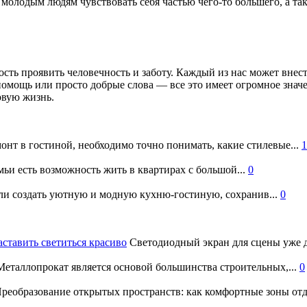
олодым людям чувствовать себя частью чего-то большего, а та
сть проявить человечность и заботу. Каждый из нас может внес
помощь или просто добрые слова — все это имеет огромное значе
овую жизнь.
онт в гостиной, необходимо точно понимать, какие стилевые...
1
ьи есть возможность жить в квартирах с большой...
0
и создать уютную и модную кухню-гостиную, сохранив...
0
аставить светиться красиво
Светодиодный экран для сцены уже д
еталлопрокат является основой большинства строительных,...
0
реобразование открытых пространств: как комфортные зоны отд