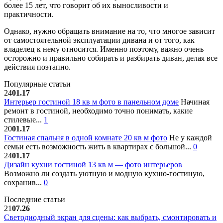
более 15 лет, что говорит об их выносливости и
практичности.
Однако, нужно обращать внимание на то, что многое зависит
от самостоятельной эксплуатации дивана и от того, как
владелец к нему относится. Именно поэтому, важно очень
осторожно и правильно собирать и разбирать диван, делая все
действия поэтапно.
Популярные статьи
24
01.17
Интерьер гостиной 18 кв м фото в панельном доме
Начиная
ремонт в гостиной, необходимо точно понимать, какие
стилевые...
1
20
01.17
Гостиная спальня в одной комнате 20 кв м фото
Не у каждой
семьи есть возможность жить в квартирах с большой...
0
24
01.17
Дизайн кухни гостиной 13 кв м — фото интерьеров
Возможно ли создать уютную и модную кухню-гостиную,
сохранив...
0
Последние статьи
21
07.26
Светодиодный экран для сцены: как выбрать, смонтировать и