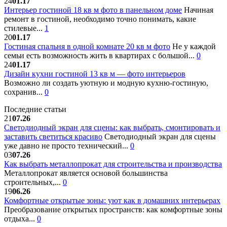
24
01.17
Интерьер гостиной 18 кв м фото в панельном доме
Начиная
ремонт в гостиной, необходимо точно понимать, какие
стилевые...
1
20
01.17
Гостиная спальня в одной комнате 20 кв м фото
Не у каждой
семьи есть возможность жить в квартирах с большой...
0
24
01.17
Дизайн кухни гостиной 13 кв м — фото интерьеров
Возможно ли создать уютную и модную кухню-гостиную,
сохранив...
0
Последние статьи
21
07.26
Светодиодный экран для сцены: как выбрать, смонтировать и
заставить светиться красиво
Светодиодный экран для сцены
уже давно не просто технический...
0
03
07.26
Как выбрать металлопрокат для строительства и производства
Металлопрокат является основой большинства
строительных,...
0
19
06.26
Комфортные открытые зоны: уют как в домашних интерьерах
Преобразование открытых пространств: как комфортные зоны
отдыха...
0