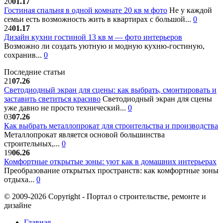
20
01.17
Гостиная спальня в одной комнате 20 кв м фото
Не у каждой
семьи есть возможность жить в квартирах с большой...
0
24
01.17
Дизайн кухни гостиной 13 кв м — фото интерьеров
Возможно ли создать уютную и модную кухню-гостиную,
сохранив...
0
Последние статьи
21
07.26
Светодиодный экран для сцены: как выбрать, смонтировать и
заставить светиться красиво
Светодиодный экран для сцены
уже давно не просто технический...
0
03
07.26
Как выбрать металлопрокат для строительства и производства
Металлопрокат является основой большинства
строительных,...
0
19
06.26
Комфортные открытые зоны: уют как в домашних интерьерах
Преобразование открытых пространств: как комфортные зоны
отдыха...
0
© 2009-2026 Copyright - Портал о строительстве, ремонте и
дизайне
Главная