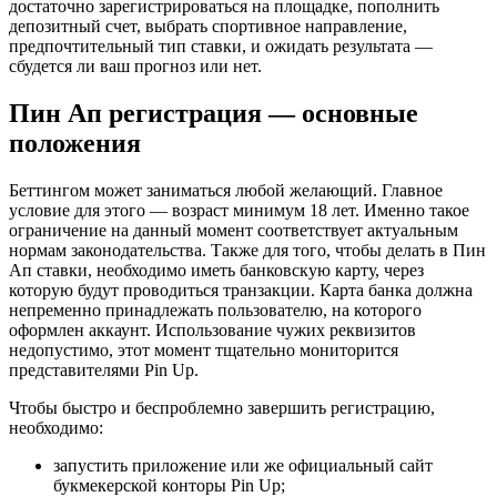
достаточно зарегистрироваться на площадке, пополнить
депозитный счет, выбрать спортивное направление,
предпочтительный тип ставки, и ожидать результата —
сбудется ли ваш прогноз или нет.
Пин Ап регистрация — основные
положения
Беттингом может заниматься любой желающий. Главное
условие для этого — возраст минимум 18 лет. Именно такое
ограничение на данный момент соответствует актуальным
нормам законодательства. Также для того, чтобы делать в Пин
Ап ставки, необходимо иметь банковскую карту, через
которую будут проводиться транзакции. Карта банка должна
непременно принадлежать пользователю, на которого
оформлен аккаунт. Использование чужих реквизитов
недопустимо, этот момент тщательно мониторится
представителями Pin Up.
Чтобы быстро и беспроблемно завершить регистрацию,
необходимо:
запустить приложение или же официальный сайт
букмекерской конторы Pin Up;