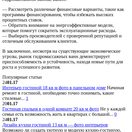
— Рассмотреть различные финансовые варианты, такие как
программы финансирования, чтобы избежать высоких
процентных ставок.
— Обратить внимание на энергоэффективные модели,
которые помогут сократить эксплуатационные расходы.
— Выбирать производителей с проверенной репутацией и
отличным обслуживанием клиентов.
В заключение, несмотря на существующие экономические
угрозы, рынок гидромассажных ванн демонстрирует
приспособляемость и устойчивость, находя новые пути для
роста и успешного развития.
Популярные статьи
24
01.17
Интерьер гостиной 18 кв м фото в панельном доме
Начиная
ремонт в гостиной, необходимо точно понимать, какие
стилевые...
1
20
01.17
Гостиная спальня в одной комнате 20 кв м фото
Не у каждой
семьи есть возможность жить в квартирах с большой...
0
24
01.17
Дизайн кухни гостиной 13 кв м — фото интерьеров
Возможно ли создать уютную и модную кухню-гостиную,