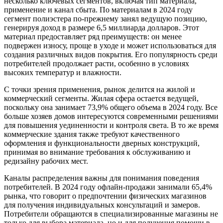
несколько ключевых сегментов, включая тип материала,
применение и канал сбыта. По материалам в 2024 году
сегмент полиэстера по-прежнему занял ведущую позицию,
генерируя доход в размере 6,5 миллиарда долларов. Этот
материал предоставляет ряд преимуществ: он менее
подвержен износу, проще в уходе и может использоваться для
создания различных видов покрытия. Его популярность среди
потребителей продолжает расти, особенно в условиях
высоких температур и влажности.
С точки зрения применения, рынок делится на жилой и
коммерческий сегменты. Жилая сфера остается ведущей,
поскольку она занимает 73,9% общего объема в 2024 году. Все
больше хозяев домов интересуются современными решениями
для повышения уединенности и контроля света. В то же время
коммерческие здания также требуют качественного
оформления и функциональности дверных конструкций,
принимая во внимание требования к обслуживанию и
редизайну рабочих мест.
Каналы распределения важны для понимания поведения
потребителей. В 2024 году офлайн-продажи занимали 65,4%
рынка, что говорит о предпочтении физических магазинов
для получения индивидуальных консультаций и замеров.
Потребители обращаются в специализированные магазины не
только для выбора материала, но и для получения помощи в