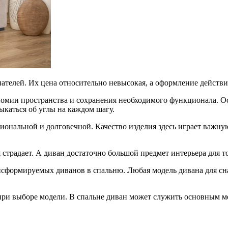
пателей. Их цена относительно невысокая, а оформление действ
номии пространства и сохранения необходимого функционала. Ос
ыкаться об углы на каждом шагу.
ональной и долговечной. Качество изделия здесь играет важну
я страдает. А диван достаточно большой предмет интерьера для т
сформируемых диванов в спальню. Любая модель дивана для сна
и выборе модели. В спальне диван может служить основным мес