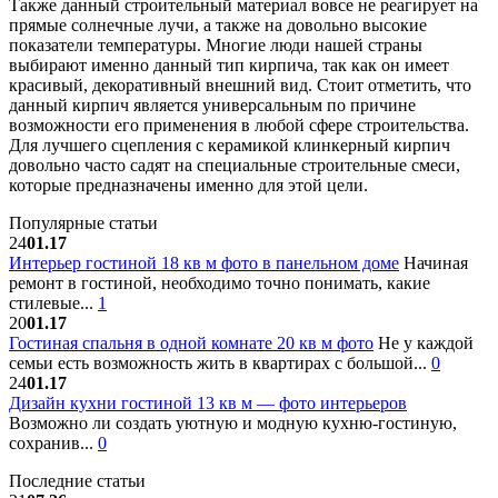
Также данный строительный материал вовсе не реагирует на
прямые солнечные лучи, а также на довольно высокие
показатели температуры. Многие люди нашей страны
выбирают именно данный тип кирпича, так как он имеет
красивый, декоративный внешний вид. Стоит отметить, что
данный кирпич является универсальным по причине
возможности его применения в любой сфере строительства.
Для лучшего сцепления с керамикой клинкерный кирпич
довольно часто садят на специальные строительные смеси,
которые предназначены именно для этой цели.
Популярные статьи
24
01.17
Интерьер гостиной 18 кв м фото в панельном доме
Начиная
ремонт в гостиной, необходимо точно понимать, какие
стилевые...
1
20
01.17
Гостиная спальня в одной комнате 20 кв м фото
Не у каждой
семьи есть возможность жить в квартирах с большой...
0
24
01.17
Дизайн кухни гостиной 13 кв м — фото интерьеров
Возможно ли создать уютную и модную кухню-гостиную,
сохранив...
0
Последние статьи