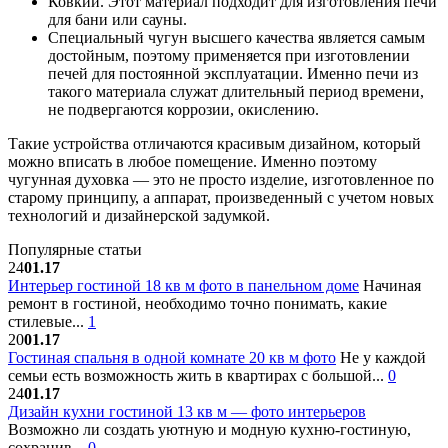
Ковкий. Этот материал подходит для изготовления печи
для бани или сауны.
Специальный чугун высшего качества является самым
достойным, поэтому применяется при изготовлении
печей для постоянной эксплуатации. Именно печи из
такого материала служат длительный период времени,
не подвергаются коррозии, окислению.
Такие устройства отличаются красивым дизайном, который
можно вписать в любое помещение. Именно поэтому
чугунная духовка — это не просто изделие, изготовленное по
старому принципу, а аппарат, произведенный с учетом новых
технологий и дизайнерской задумкой.
Популярные статьи
24
01.17
Интерьер гостиной 18 кв м фото в панельном доме
Начиная
ремонт в гостиной, необходимо точно понимать, какие
стилевые...
1
20
01.17
Гостиная спальня в одной комнате 20 кв м фото
Не у каждой
семьи есть возможность жить в квартирах с большой...
0
24
01.17
Дизайн кухни гостиной 13 кв м — фото интерьеров
Возможно ли создать уютную и модную кухню-гостиную,
сохранив...
0