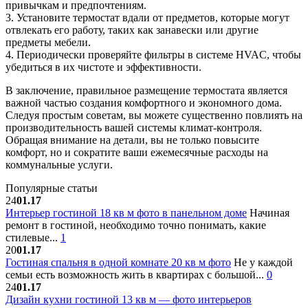
привычкам и предпочтениям.
3. Установите термостат вдали от предметов, которые могут
отвлекать его работу, таких как занавески или другие
предметы мебели.
4. Периодически проверяйте фильтры в системе HVAC, чтобы
убедиться в их чистоте и эффективности.
В заключение, правильное размещение термостата является
важной частью создания комфортного и экономного дома.
Следуя простым советам, вы можете существенно повлиять на
производительность вашей системы климат-контроля.
Обращая внимание на детали, вы не только повысите
комфорт, но и сократите ваши ежемесячные расходы на
коммунальные услуги.
Популярные статьи
24
01.17
Интерьер гостиной 18 кв м фото в панельном доме
Начиная
ремонт в гостиной, необходимо точно понимать, какие
стилевые...
1
20
01.17
Гостиная спальня в одной комнате 20 кв м фото
Не у каждой
семьи есть возможность жить в квартирах с большой...
0
24
01.17
Дизайн кухни гостиной 13 кв м — фото интерьеров