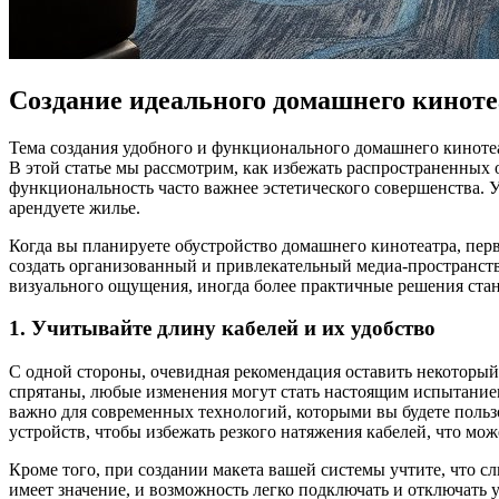
Создание идеального домашнего кинот
Тема создания удобного и функционального домашнего кинотеа
В этой статье мы рассмотрим, как избежать распространенных
функциональность часто важнее эстетического совершенства. Уч
арендуете жилье.
Когда вы планируете обустройство домашнего кинотеатра, перв
создать организованный и привлекательный медиа-пространство
визуального ощущения, иногда более практичные решения стан
1. Учитывайте длину кабелей и их удобство
С одной стороны, очевидная рекомендация оставить некоторый 
спрятаны, любые изменения могут стать настоящим испытанием
важно для современных технологий, которыми вы будете пользо
устройств, чтобы избежать резкого натяжения кабелей, что мо
Кроме того, при создании макета вашей системы учтите, что с
имеет значение, и возможность легко подключать и отключать 