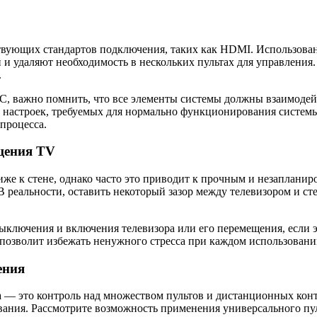
тствующих стандартов подключения, таких как HDMI. Использо
 и удаляют необходимость в нескольких пультах для управления.
.
C, важно помнить, что все элементы системы должны взаимодей
 настроек, требуемых для нормально функционирования системы
процесса.
ещения TV
иже к стене, однако часто это приводит к прочным и незаплани
 реальности, оставить некоторый зазор между телевизором и сте
ключения и включения телевизора или его перемещения, если э
 позволит избежать ненужного стресса при каждом использовани
ения
а — это контроль над множеством пультов и дистанционных ко
вания. Рассмотрите возможность применения универсального пу