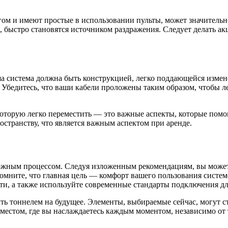
гом и имеют простые в использовании пульты, может значитель
 быстро становятся источником раздражения. Следует делать акц
ша система должна быть конструкцией, легко поддающейся изме
 Убедитесь, что ваши кабели проложены таким образом, чтобы ле
которую легко переместить — это важные аспекты, которые помо
остранству, что является важным аспектом при аренде.
ложным процессом. Следуя изложенным рекомендациям, вы может
Помните, что главная цель — комфорт вашего пользования систем
ети, а также используйте современные стандарты подключения д
ть тоннелем на будущее. Элементы, выбираемые сейчас, могут ст
естом, где вы наслаждаетесь каждым моментом, независимо от т