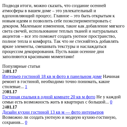
Подводя итоги, можно сказать, что создание осенней
атмосферы в вашем доме – это увлекательный и
вдохновляющий процесс. Главное – это быть открытым к
новым идеям и позволить себе поэкспериментировать с
декором. Маленькие изменения, такие как добавление мягкого
света свечей, использование теплых тканей и натуральных
акцентов – все это поможет создать уютное пространство,
полное тепла и комфорта. Так что не стесняйтесь добавлять
яркие элементы, смешивать текстуры и наслаждаться
процессом декорирования. Пусть ваши осенние дни
заполняются красивыми моментами!
Популярные статьи
24
01.17
Интерьер гостиной 18 кв м фото в панельном доме
Начиная
ремонт в гостиной, необходимо точно понимать, какие
стилевые...
1
20
01.17
Гостиная спальня в одной комнате 20 кв м фото
Не у каждой
семьи есть возможность жить в квартирах с большой...
0
24
01.17
Дизайн кухни гостиной 13 кв м — фото интерьеров
Возможно ли создать уютную и модную кухню-гостиную,
сохранив...
0