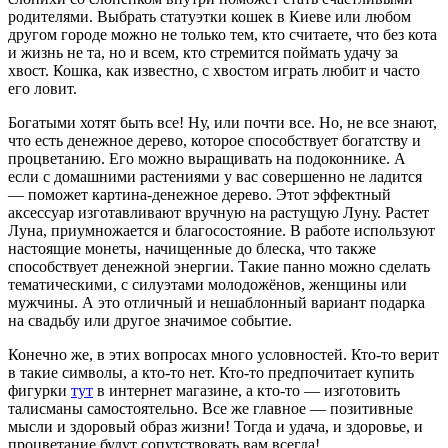
родителями. Выбрать статуэтки кошек в Киеве или любом
другом городе можно не только тем, кто считаете, что без кота
и жизнь не та, но и всем, кто стремится поймать удачу за
хвост. Кошка, как известно, с хвостом играть любит и часто
его ловит.
Богатыми хотят быть все! Ну, или почти все. Но, не все знают,
что есть денежное дерево, которое способствует богатству и
процветанию. Его можно выращивать на подоконнике. А
если с домашними растениями у вас совершенно не ладится
— поможет картина-денежное дерево. Этот эффектный
аксессуар изготавливают вручную на растущую Луну. Растет
Луна, приумножается и благосостояние. В работе используют
настоящие монеты, начищенные до блеска, что также
способствует денежной энергии. Такие панно можно сделать
тематическими, с силуэтами молодожёнов, женщины или
мужчины. А это отличный и нешаблонный вариант подарка
на свадьбу или другое значимое событие.
Конечно же, в этих вопросах много условностей. Кто-то верит
в такие символы, а кто-то нет. Кто-то предпочитает купить
фигурки
тут
в интернет магазине, а кто-то — изготовить
талисманы самостоятельно. Все же главное — позитивные
мысли и здоровый образ жизни! Тогда и удача, и здоровье, и
процветание будут сопутствовать вам всегда!