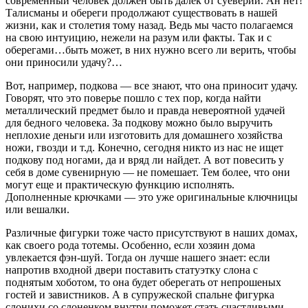
современный человек должен быть далек от суеверий. Ан нет!
Талисманы и обереги продолжают существовать в нашей
жизни, как и столетия тому назад.
Ведь мы часто полагаемся
на свою интуицию, нежели на разум или факты. Так и с
оберегами…быть может, в них нужно всего ли верить, чтобы
они приносили удачу?…
Вот, например, подкова — все знают, что она приносит удачу.
Говорят, что это поверье пошло с тех пор, когда найти
металлический предмет было и правда невероятной удачей
для бедного человека. За подкову можно было выручить
неплохие деньги или изготовить для домашнего хозяйства
ножи, гвозди и т.д. Конечно, сегодня никто из нас не ищет
подкову под ногами, да и вряд ли найдет. А вот повесить у
себя в доме сувенирную — не помешает. Тем более, что они
могут еще и практическую функцию исполнять.
Дополненные крючками — это уже оригинальные ключницы
или вешалки.
Различные фигурки тоже часто присутствуют в наших домах,
как своего рода тотемы. Особенно, если хозяин дома
увлекается фэн-шуй. Тогда он лучше нашего знает: если
напротив входной двери поставить статуэтку слона с
поднятым хоботом, то она будет оберегать от непрошеных
гостей и завистников. А в супружеской спальне фигурка
слонихи со слоненком внутри поможет стать счастливыми