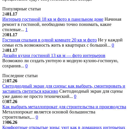
Популярные статьи
24
01.17
Интерьер гостиной 18 кв м фото в панельном доме
Начиная
ремонт в гостиной, необходимо точно понимать, какие
стилевые...
1
20
01.17
Гостиная спальня в одной комнате 20 кв м фото
Не у каждой
семьи есть возможность жить в квартирах с большой...
0
24
01.17
Дизайн кухни гостиной 13 кв м — фото интерьеров
Возможно ли создать уютную и модную кухню-гостиную,
сохранив...
0
Последние статьи
21
07.26
Светодиодный экран для сцены: как выбрать, смонтировать и
заставить светиться красиво
Светодиодный экран для сцены
уже давно не просто технический...
0
03
07.26
Как выбрать металлопрокат для строительства и производства
Металлопрокат является основой большинства
строительных,...
0
19
06.26
Комфортные открытые зоны: уют как в домашних интерьерах