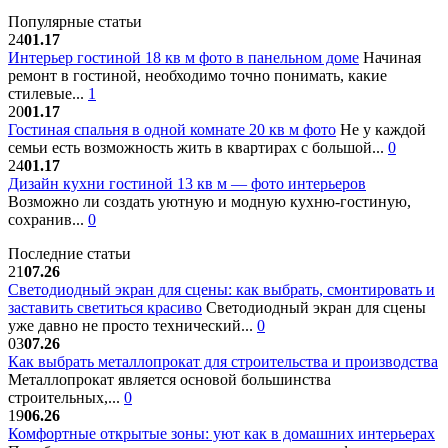
Популярные статьи
24
01.17
Интерьер гостиной 18 кв м фото в панельном доме
Начиная
ремонт в гостиной, необходимо точно понимать, какие
стилевые...
1
20
01.17
Гостиная спальня в одной комнате 20 кв м фото
Не у каждой
семьи есть возможность жить в квартирах с большой...
0
24
01.17
Дизайн кухни гостиной 13 кв м — фото интерьеров
Возможно ли создать уютную и модную кухню-гостиную,
сохранив...
0
Последние статьи
21
07.26
Светодиодный экран для сцены: как выбрать, смонтировать и
заставить светиться красиво
Светодиодный экран для сцены
уже давно не просто технический...
0
03
07.26
Как выбрать металлопрокат для строительства и производства
Металлопрокат является основой большинства
строительных,...
0
19
06.26
Комфортные открытые зоны: уют как в домашних интерьерах