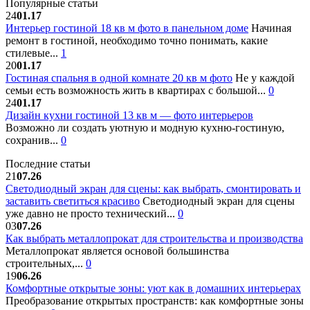
Популярные статьи
24
01.17
Интерьер гостиной 18 кв м фото в панельном доме
Начиная
ремонт в гостиной, необходимо точно понимать, какие
стилевые...
1
20
01.17
Гостиная спальня в одной комнате 20 кв м фото
Не у каждой
семьи есть возможность жить в квартирах с большой...
0
24
01.17
Дизайн кухни гостиной 13 кв м — фото интерьеров
Возможно ли создать уютную и модную кухню-гостиную,
сохранив...
0
Последние статьи
21
07.26
Светодиодный экран для сцены: как выбрать, смонтировать и
заставить светиться красиво
Светодиодный экран для сцены
уже давно не просто технический...
0
03
07.26
Как выбрать металлопрокат для строительства и производства
Металлопрокат является основой большинства
строительных,...
0
19
06.26
Комфортные открытые зоны: уют как в домашних интерьерах
Преобразование открытых пространств: как комфортные зоны