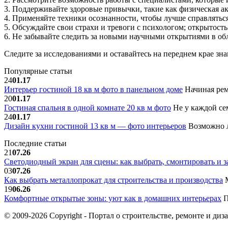
3. Поддерживайте здоровые привычки, такие как физическая ак
4. Применяйте техники осознанности, чтобы лучше справлятьс
5. Обсуждайте свои страхи и тревоги с психологом; открытост
6. Не забывайте следить за новыми научными открытиями в об
Следите за исследованиями и оставайтесь на переднем крае зна
Популярные статьи
24
01.17
Интерьер гостиной 18 кв м фото в панельном доме
Начиная рем
20
01.17
Гостиная спальня в одной комнате 20 кв м фото
Не у каждой сем
24
01.17
Дизайн кухни гостиной 13 кв м — фото интерьеров
Возможно л
Последние статьи
21
07.26
Светодиодный экран для сцены: как выбрать, смонтировать и з
03
07.26
Как выбрать металлопрокат для строительства и производства
М
19
06.26
Комфортные открытые зоны: уют как в домашних интерьерах
П
© 2009-2026 Copyright - Портал о строительстве, ремонте и диз