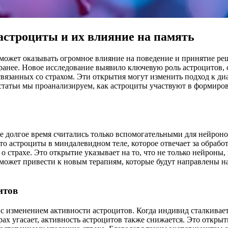
астроциты и их влияние на память
я может оказывать огромное влияние на поведение и принятие р
ранее. Новое исследование выявило ключевую роль астроцитов, 
связанных со страхом. Эти открытия могут изменить подход к д
 статьи мы проанализируем, как астроциты участвуют в формиров
е долгое время считались только вспомогательными для нейроно
то астроциты в миндалевидном теле, которое отвечает за обрабо
 страхе. Это открытие указывает на то, что не только нейроны
 может привести к новым терапиям, которые будут направлены 
итов
 с изменением активности астроцитов. Когда индивид сталкивает
страх угасает, активность астроцитов также снижается. Это откр