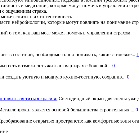
тивность и медитация, которые могут помочь в управлении стре
я с ощущением страха.
ь может снизить их интенсивность.
ласти нейробиологии, которые могут повлиять на понимание стра
ний о том, как ваш мозг может помочь в управлении страхом.
онт в гостиной, необходимо точно понимать, какие стилевые...
1
ьи есть возможность жить в квартирах с большой...
0
и создать уютную и модную кухню-гостиную, сохранив...
0
аставить светиться красиво
Светодиодный экран для сцены уже д
еталлопрокат является основой большинства строительных,...
0
реобразование открытых пространств: как комфортные зоны отд
айне