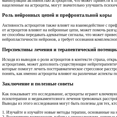
манипуляции активностью астроцитов, что может привести к п
нацеленные на астроциты, могут значительно улучшить психичес
Роль нейронных цепей и префронтальной коры
Активность астроцитов также влияет на взаимодействие с пре
от астроцитов влияют на нейронные цепи, может помочь разг
не способны передавать адекватные сигналы, что может привес
нейропластичности нейронов, а требует осознания комплексног
Перспективы лечения и терапевтический потенци
Исходя из выводов о роли астроцитов в контексте страха, отк
астроцитами, может дополнить существующие нейротерапевтич
которые помогут лечить посттравматическое стрессовое расстр
понять, как именно астроциты влияют на различные аспекты п
Заключение и полезные советы
Как показывает это исследование, астроциты играют ключевую
психотерапии и медикаментозного лечения тревожных расстрой
Выводы из этого исследования могут быть полезны для тех, кт
1. Изучайте и изучайте новые методы терапии, основанные на 
2. Рассмотрите возможность работы с специалистами, которы