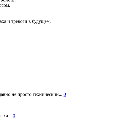
ссом.
ха и тревоги в будущем.
авно не просто технический...
0
ыха...
0