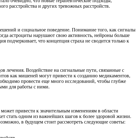
тало очевидно, что новые терапевтические подходы,
вого расстройства и других тревожных расстройств.
решений и социальное поведение. Понимание того, как сигналы
Когда астроциты нарушают свою активность, нейроны больше
я подчеркивает, что концепция страха не сводится только к
ов лечения. Воздействие на сигнальные пути, связанные с
итов как мишеней могут привести к созданию медикаментов,
необходимо провести еще много исследований, чтобы глубже
ыми для работы с ними.
е может привести к значительным изменениям в области
жет стать одним из важнейших шагов к более здоровой жизни.
Возможно, в будущем стоит рассмотреть следующие советы:
ройств.