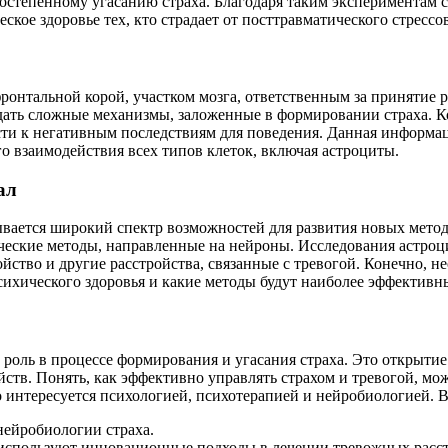
остепенному угасанию страха. Благодаря таким экспериментам с
кое здоровье тех, кто страдает от посттравматического стрессо
фронтальной корой, участком мозга, ответственным за принятие 
адать сложные механизмы, заложенные в формировании страха. 
ти к негативным последствиям для поведения. Данная информаци
о взаимодействия всех типов клеток, включая астроциты.
ал
рывается широкий спектр возможностей для развития новых метод
еские методы, направленные на нейроны. Исследования астроц
ойство и другие расстройства, связанные с тревогой. Конечно, 
сихического здоровья и какие методы будут наиболее эффективн
 роль в процессе формирования и угасания страха. Это открыти
ств. Понять, как эффективно управлять страхом и тревогой, мо
о интересуется психологией, психотерапией и нейробиологией. 
нейробиологии страха.
е используют инновационные подходы в лечении тревожных расст