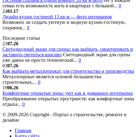
Гостиная спальня в одной комнате 20 кв м фото
Не у каждой
семьи есть возможность жить в квартирах с большой...
0
24
01.17
Дизайн кухни гостиной 13 кв м — фото интерьеров
Возможно ли создать уютную и модную кухню-гостиную,
сохранив...
0
Последние статьи
21
07.26
Светодиодный экран для сцены: как выбрать, смонтировать и
заставить светиться красиво
Светодиодный экран для сцены
уже давно не просто технический...
0
03
07.26
Как выбрать металлопрокат для строительства и производства
Металлопрокат является основой большинства
строительных,...
0
19
06.26
Комфортные открытые зоны: уют как в домашних интерьерах
Преобразование открытых пространств: как комфортные зоны
отдыха...
0
© 2009-2026 Copyright - Портал о строительстве, ремонте и
дизайне
Главная
Карта сайта