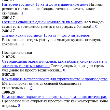
Интерьер гостиной 18 кв м фото в панельном доме
Начиная
ремонт в гостиной, необходимо точно понимать, какие
стилевые...
1
20
01.17
Гостиная спальня в одной комнате 20 кв м фото
Не у каждой
семьи есть возможность жить в квартирах с большой...
0
24
01.17
Дизайн кухни гостиной 13 кв м — фото интерьеров
Возможно ли создать уютную и модную кухню-гостиную,
сохранив...
0
Последние статьи
21
07.26
Светодиодный экран для сцены: как выбрать, смонтировать и
заставить светиться красиво
Светодиодный экран для сцены
уже давно не просто технический...
0
03
07.26
Как выбрать металлопрокат для строительства и производства
Металлопрокат является основой большинства
строительных,...
0
19
06.26
Комфортные открытые зоны: уют как в домашних интерьерах
Преобразование открытых пространств: как комфортные зоны
отдыха...
0