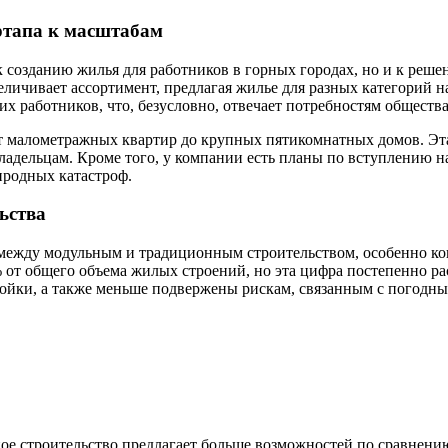
артапа к масштабам
 к созданию жилья для работников в горных городах, но и к ре
еличивает ассортимент, предлагая жилье для разных категорий н
х работников, что, безусловно, отвечает потребностям общества
т малометражных квартир до крупных пятикомнатных домов. Эта
ладельцам. Кроме того, у компании есть планы по вступлению 
родных катастроф.
ьства
между модульным и традиционным строительством, особенно когда
3% от общего объема жилых строений, но эта цифра постепенно р
ойки, а также меньше подвержены рискам, связанным с погодны
ое строительство предлагает больше возможностей по сравнени