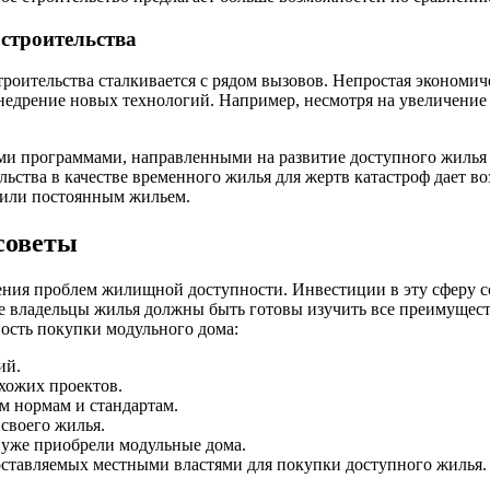
строительства
роительства сталкивается с рядом вызовов. Непростая экономи
едрение новых технологий. Например, несмотря на увеличение
ми программами, направленными на развитие доступного жилья 
ьства в качестве временного жилья для жертв катастроф дает в
м или постоянным жильем.
советы
ния проблем жилищной доступности. Инвестиции в эту сферу со
е владельцы жилья должны быть готовы изучить все преимущест
жность покупки модульного дома:
ий.
хожих проектов.
ым нормам и стандартам.
своего жилья.
е уже приобрели модульные дома.
оставляемых местными властями для покупки доступного жилья.