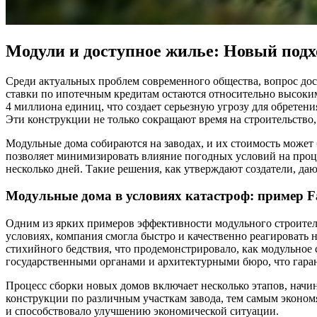
Модули и доступное жилье: Новый подх
Среди актуальных проблем современного общества, вопрос дост
ставки по ипотечным кредитам остаются относительно высоким
4 миллиона единиц, что создает серьезную угрозу для обрете
Эти конструкции не только сокращают время на строительство,
Модульные дома собираются на заводах, и их стоимость может
позволяет минимизировать влияние погодных условий на проце
несколько дней. Такие решения, как утверждают создатели, даю
Модульные дома в условиях катастроф: пример F
Одним из ярких примеров эффективности модульного строительс
условиях, компания смогла быстро и качественно реагировать 
стихийного бедствия, что продемонстрировало, как модульное 
государственными органами и архитектурными бюро, что гара
Процесс сборки новых домов включает несколько этапов, начин
конструкции по различным участкам завода, тем самым экономя
и способствовало улучшению экономической ситуации.