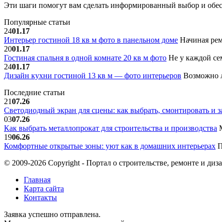
Эти шаги помогут вам сделать информированный выбор и обес
Популярные статьи
24
01.17
Интерьер гостиной 18 кв м фото в панельном доме
Начиная рем
20
01.17
Гостиная спальня в одной комнате 20 кв м фото
Не у каждой сем
24
01.17
Дизайн кухни гостиной 13 кв м — фото интерьеров
Возможно л
Последние статьи
21
07.26
Светодиодный экран для сцены: как выбрать, смонтировать и з
03
07.26
Как выбрать металлопрокат для строительства и производства
М
19
06.26
Комфортные открытые зоны: уют как в домашних интерьерах
П
© 2009-2026 Copyright - Портал о строительстве, ремонте и диз
Главная
Карта сайта
Контакты
Заявка успешно отправлена.