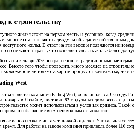
од к строительству
упного жилья стоит на первом месте. В условиях, когда средняя
и, многие семьи теряют надежду на обладание собственным дом
ния доступного жилья. В ответ на эти вызовы появляются иннов
 но и снижают затраты, что позволяет сделать жилье более дост
 быть снижена до 20% по сравнению с традиционными методами 
сс. Вместо того чтобы проводить много месяцев на строительно
т возможность не только ускорить процесс строительства, но и п
ading West
тва является компания Fading West, основанная в 2016 году. Р
на пожары в Лахайне, построив 82 модульных дома всего за два 
строительство может использоваться в условиях кризиса. Такой 
нтировало соблюдение всех необходимых стандартов.
ая от основ и заканчивая установкой отделки. Уникальная сист
 время. Для работы на заводе компания привлекла более 110 сот