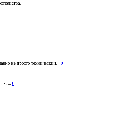
странства.
авно не просто технический...
0
ыха...
0