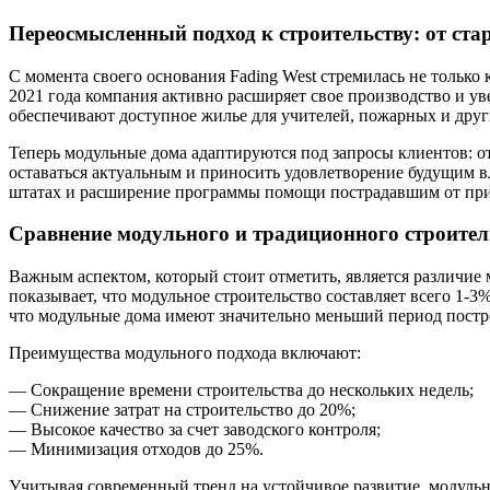
Переосмысленный подход к строительству: от ст
С момента своего основания Fading West стремилась не только
2021 года компания активно расширяет свое производство и ув
обеспечивают доступное жилье для учителей, пожарных и други
Теперь модульные дома адаптируются под запросы клиентов: о
оставаться актуальным и приносить удовлетворение будущим в
штатах и расширение программы помощи пострадавшим от при
Сравнение модульного и традиционного строител
Важным аспектом, который стоит отметить, является различие 
показывает, что модульное строительство составляет всего 1-
что модульные дома имеют значительно меньший период постр
Преимущества модульного подхода включают:
— Сокращение времени строительства до нескольких недель;
— Снижение затрат на строительство до 20%;
— Высокое качество за счет заводского контроля;
— Минимизация отходов до 25%.
Учитывая современный тренд на устойчивое развитие, модульн