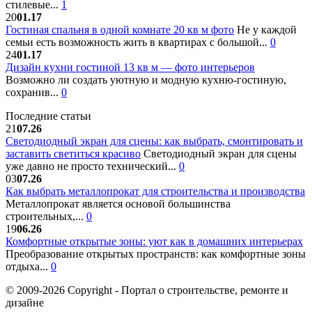
стилевые...
1
20
01.17
Гостиная спальня в одной комнате 20 кв м фото
Не у каждой
семьи есть возможность жить в квартирах с большой...
0
24
01.17
Дизайн кухни гостиной 13 кв м — фото интерьеров
Возможно ли создать уютную и модную кухню-гостиную,
сохранив...
0
Последние статьи
21
07.26
Светодиодный экран для сцены: как выбрать, смонтировать и
заставить светиться красиво
Светодиодный экран для сцены
уже давно не просто технический...
0
03
07.26
Как выбрать металлопрокат для строительства и производства
Металлопрокат является основой большинства
строительных,...
0
19
06.26
Комфортные открытые зоны: уют как в домашних интерьерах
Преобразование открытых пространств: как комфортные зоны
отдыха...
0
© 2009-2026 Copyright - Портал о строительстве, ремонте и
дизайне