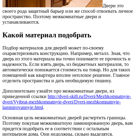
Двери это
своего рода защитный барьер или же способ отвоевать личное
пространство. Поэтому межкомнатные двери и
устанавливаются.
Какой материал подобрать
Подбор материалов для дверей может по-своему
охарактеризовать конструкцию. Например, металл. Зная, что
дверь из этого материала вы точно понимаете ее прочность и
надежность. Если взять дверь, из бюджетных материалов, то
автоматически понижается стоимость на товар. Но для таких
помещений как квартира вполне неплохое решение. Главное
отделить пространства и дать необходимую тишину.
Дополнительно узнайте про межкомнатные двери, из
приведенной ссылки
http://dveri-skill.ru/Dveri/Mezhkomnatnyie-
dveri/Vyibrat-mezhkomnatnyie-dveri/Dveri-mezhkomnatnyie-
laminirovannyie.html
.
Основная цель межкомнатных дверей расчертить границы.
Поэтому покупая межкомнатную ламинированную дверь, вам
придется подобрать ее в соответствии с остальным
интерьером дома. Они недолжны, сильно выделятся.