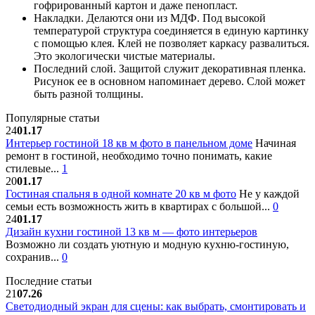
гофрированный картон и даже пенопласт.
Накладки. Делаются они из МДФ. Под высокой
температурой структура соединяется в единую картинку
с помощью клея. Клей не позволяет каркасу развалиться.
Это экологически чистые материалы.
Последний слой. Защитой служит декоративная пленка.
Рисунок ее в основном напоминает дерево. Слой может
быть разной толщины.
Популярные статьи
24
01.17
Интерьер гостиной 18 кв м фото в панельном доме
Начиная
ремонт в гостиной, необходимо точно понимать, какие
стилевые...
1
20
01.17
Гостиная спальня в одной комнате 20 кв м фото
Не у каждой
семьи есть возможность жить в квартирах с большой...
0
24
01.17
Дизайн кухни гостиной 13 кв м — фото интерьеров
Возможно ли создать уютную и модную кухню-гостиную,
сохранив...
0
Последние статьи
21
07.26
Светодиодный экран для сцены: как выбрать, смонтировать и