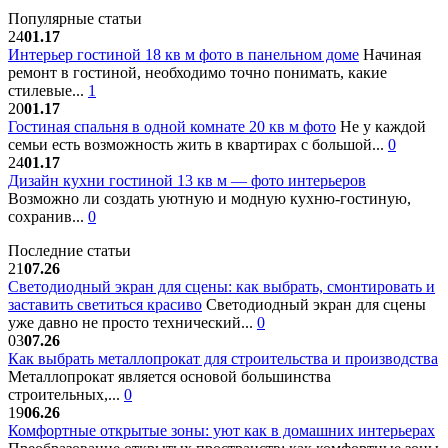
Популярные статьи
24
01.17
Интерьер гостиной 18 кв м фото в панельном доме
Начиная
ремонт в гостиной, необходимо точно понимать, какие
стилевые...
1
20
01.17
Гостиная спальня в одной комнате 20 кв м фото
Не у каждой
семьи есть возможность жить в квартирах с большой...
0
24
01.17
Дизайн кухни гостиной 13 кв м — фото интерьеров
Возможно ли создать уютную и модную кухню-гостиную,
сохранив...
0
Последние статьи
21
07.26
Светодиодный экран для сцены: как выбрать, смонтировать и
заставить светиться красиво
Светодиодный экран для сцены
уже давно не просто технический...
0
03
07.26
Как выбрать металлопрокат для строительства и производства
Металлопрокат является основой большинства
строительных,...
0
19
06.26
Комфортные открытые зоны: уют как в домашних интерьерах